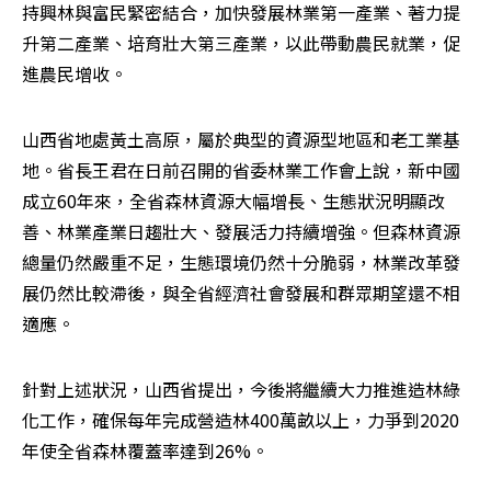
持興林與富民緊密結合，加快發展林業第一產業、著力提
升第二產業、培育壯大第三產業，以此帶動農民就業，促
進農民增收。
山西省地處黃土高原，屬於典型的資源型地區和老工業基
地。省長王君在日前召開的省委林業工作會上說，新中國
成立60年來，全省森林資源大幅增長、生態狀況明顯改
善、林業產業日趨壯大、發展活力持續增強。但森林資源
總量仍然嚴重不足，生態環境仍然十分脆弱，林業改革發
展仍然比較滯後，與全省經濟社會發展和群眾期望還不相
適應。
針對上述狀況，山西省提出，今後將繼續大力推進造林綠
化工作，確保每年完成營造林400萬畝以上，力爭到2020
年使全省森林覆蓋率達到26%。