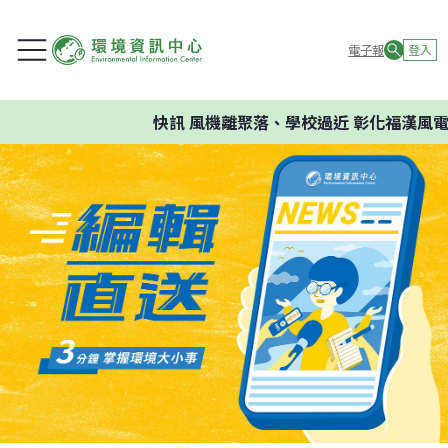
電子報
登入
快訊
風機離聚落、學校過近 彰化福漢風電