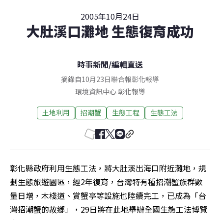
2005年10月24日
大肚溪口灘地 生態復育成功
時事新聞
/
編輯直送
摘錄自10月23日聯合報彰化報導
環境資訊中心
彰化
報導
土地利用
招潮蟹
生態工程
生態工法
彰化縣政府利用生態工法，將大肚溪出海口附近灘地，規
劃生態旅遊園區，經2年復育，台灣特有種招潮蟹族群數
量日增，木棧道、賞蟹亭等設施也陸續完工，已成為「台
灣招潮蟹的故鄉」，29日將在此地舉辦全國生態工法博覽