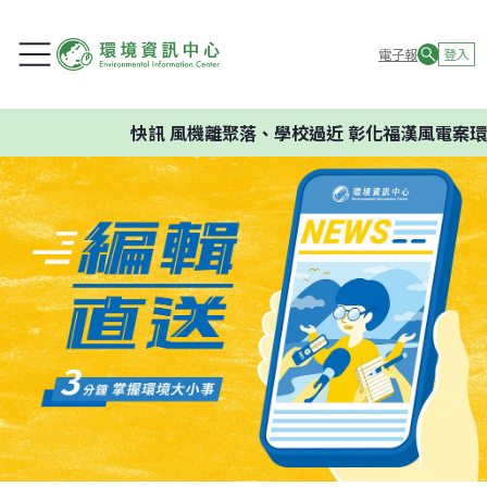
電子報
登入
快訊
風機離聚落、學校過近 彰化福漢風電案環