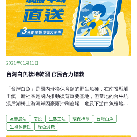
委員會在其最新科學報告（IPCC AR6 WGII）指出，人類
社會活動會影響氣候與生態系，導致氣候變遷衝擊、風險
越來越複雜及難以管理，建議國際加強保育、修復生態
系，才能提升整體氣候韌性。研究也發現，比起依賴人造
工程抵禦氣候
2021年01月11日
台灣白魚棲地乾涸 官民合力搶救
「台灣白魚」是國內珍稀保育類的野生魚種，在南投縣埔
里鎮一新社區是國內推動復育重要基地，但當地的台牛坑
溪后湖橋上游河岸因豪雨沖刷崩塌，危及下游白魚棲地被
淹埋，農委會水保局昨（10日）決定以生態工法恢復整
友善農法
南投
生態工法
環保標章
台灣白魚
治，施工前後評估魚隻移置與放流。水土保持局南投分局
指出，埔里鎮一新社區內的樟湖坑、台牛坑、煙寮坑等3
生物多樣性
綠色消費
條野溪，是復育台灣白魚重要棲地，不只水保局與林管處