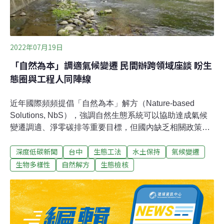
過，靠近草湳橋的指南路段，多次發生邊坡滑落，甚至山
崩封路，民眾只能多花15分鐘繞路。台北市工務局大地工
程處總工程司陳智盛表示，光這五年內就發生兩次崩塌、
四次以上落石。當時大地處只能清掉路面堆積的砂
2022年07月19日
「自然為本」調適氣候變遷 民間辦跨領域座談 盼生
態圈與工程人同陣線
近年國際頻頻提倡「自然為本」解方（Nature-based
Solutions, NbS），強調自然生態系統可以協助達成氣候
變遷調適、淨零碳排等重要目標，但國內缺乏相關政策與
法規，而目前施行的近似概念「生態檢核」，又因跨領域
深度低碳新聞
台中
生態工法
水土保持
氣候變遷
溝通隔閡、成效不彰，無法建立全尺度的規劃。台灣河溪
網等生態團體16日邀集產官學界、立委洪申翰等人舉辦
生物多樣性
自然解方
生態檢核
「從生態檢核到自然解方」研討會，簽署「生態社群跨領
域實務合作宣言」，遞交給國家發展委員會與公共工程委
員會，呼籲建立工程界與生態界的溝通管道，讓過去看似
衝突的兩個領域能夠站在同一陣線解決問題。用自然手段
解決人類問題 「自然為本NbS」正夯聯合國氣候變遷專門