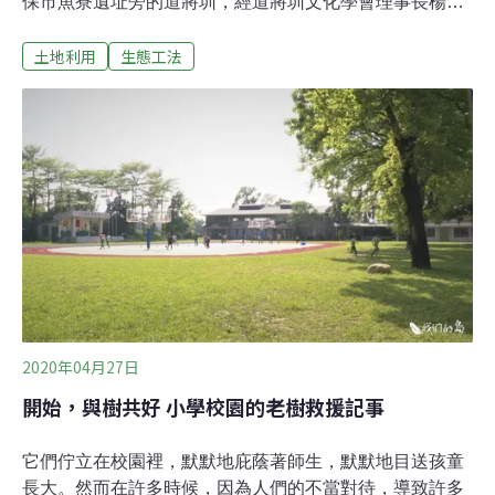
保市魚寮遺址旁的道將圳，經道將圳文化學會理事長楊清
樑與魚寮居民攜手打拚 13年，第五河川局及嘉縣府投入經
土地利用
生態工法
費，公私協力營造水環境，讓遇雨即淹孤島，蛻變成兼具
治水利水休閒多功能滯洪濕地，為地方帶來生機，還促成
國立台灣交響樂團首次舉辦露天音樂會。道將圳是清朝最
早開鑿大型水利工程，至今逾300年，是早期嘉義平原主
要灌溉渠道，流經嘉縣市，往南流入八掌溪，往西流入太
保新埤大排。為重現昔日道將圳水文，楊清樑用生態工法
緩坡、造林養水，營造水環境；並說服台糖造林，按古圳
水文挖水道，岸邊栽種落羽松、烏臼，樹大成林，營造詩
情畫意幽境及水資源生態保護區，成為治水典範。
2020年04月27日
開始，與樹共好 小學校園的老樹救援記事
它們佇立在校園裡，默默地庇蔭著師生，默默地目送孩童
長大。然而在許多時候，因為人們的不當對待，導致許多