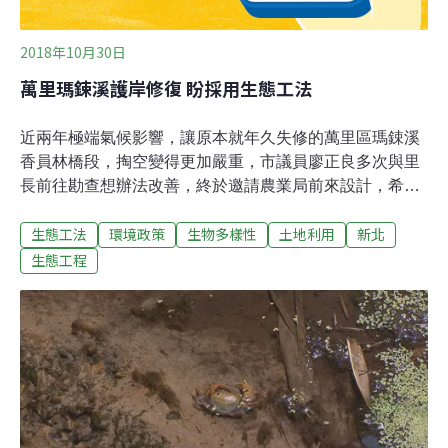
2018年10月30日
萬里瑪鋉溪護岸修復 盼採用生態工法
近兩年極端氣候影響，讓原本就年久失修的萬里區瑪鋉溪
香員林橋段，掏空變得更加嚴重，市議員廖正良多次與里
長前往勘查想辦法改善，終於邀請農業局前來設計，希望
要用生態工法的方式盡快補強，讓居民、農民都可以更加
生態工法
環境政策
生物多樣性
土地利用
新北
的安心。萬里區瑪鋉溪香員林橋段，護岸年久失修，加上
近兩年的大雨，溪水每每湍急都讓護岸掏空更加嚴重，為
生態工程
此鄰近的住戶與農民擔憂，若是護岸掏空塌陷，恐怕會讓
農田家園都被水淹波及，因此里長也尋求市議員廖正良的
協助，邀集農業局、公所等相關局處人員再度前往查看，
盼能夠進行修復。