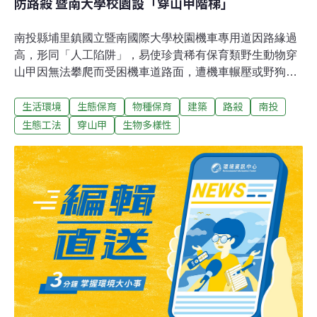
防路殺 暨南大學校園設「穿山甲階梯」
南投縣埔里鎮國立暨南國際大學校園機車專用道因路緣過
高，形同「人工陷阱」，易使珍貴稀有保育類野生動物穿
山甲因無法攀爬而受困機車道路面，遭機車輾壓或野狗追
咬的機率提高，因此校方最近特別在車道路緣加裝了「穿
生活環境
生態保育
物種保育
建築
路殺
南投
山甲階梯」，雖然還無法印證穿山甲會使用階梯脫困，但
也見到師生盡力保護牠們的用心。暨大校園內動植物生態
生態工法
穿山甲
生物多樣性
豐富，近幾年已多次觀察到亟須保護的穿山甲在校園出沒
的紀錄，校園部分區域應是牠們的棲地範圍，但也因為與
人的生活範圍重疊，硬體設施不當，可能危及牠們的生
存。經過幾個月的專家學者討論和現場模擬，校方在不破
壞路緣，同時兼顧用路人安全的前提下，設計了穿山甲適
用的裝置，就是在過高的路緣中間設置一道「穿山甲階
梯」。暨大通識教育中心專案助理教授劉明浩認為，雖然
現在還無法證明穿山甲會不會用這種裝置來脫逃，必須透
過日後的觀察才能進一步佐證，但至少暨大師生是很認真
看待穿山甲的保育議題，而且盡可能讓更多人關注牠們的
棲息