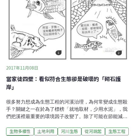
河岸兩旁高灘地，以生態工法建構寬廣水域開放空間，營
造濕地生態、創造多樣化景觀，並在臨水側種植水生植物
或野薑花，鄰近河岸處緩衝帶維持現有生態，儘量不作人
為干擾。
2017年11月08日
當家徒四壁：看似符合生態卻是破壞的「砌石護
岸」
很多努力想成為生態工程的河溪治理，為何常變成生態殺
手？關鍵之一在於為了標榜「就地取材，少用水泥」，我
們把溪裡最重要的環境因子改變了。除了可能在節能減碳
上有九牛一毛的良善但卻對原本住在溪裡的生物帶來比地
生物多樣性
土地利用
河川生態
從河說起
生態工程
震洪水還可怕的，無法恢復的毀滅。倘若我們原本的餐桌