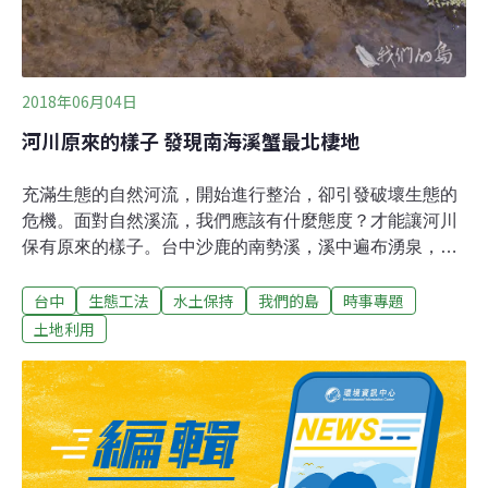
2018年06月04日
河川原來的樣子 發現南海溪蟹最北棲地
充滿生態的自然河流，開始進行整治，卻引發破壞生態的
危機。面對自然溪流，我們應該有什麼態度？才能讓河川
保有原來的樣子。台中沙鹿的南勢溪，溪中遍布湧泉，冒
出清淨水源，是充滿生態的溪流。溪中有處百年洗衣場，
台中
生態工法
水土保持
我們的島
時事專題
聚集居民前來洗衣，成為地方公共空間。自然溪貌，也吸
引許多遊客來戲水，台中市政府規劃進行整治，希望讓更
土地利用
多人能親近南勢溪。南勢溪景觀工程計畫，規劃在溪流下
游，長約三百公尺河段進行整治。將河道開挖清理，河岸
以卵石砌的生態工法，建設堤防，沿岸並加以美化，成為
景觀河段。沒想到動工後，環保團體在溪岸附近，發現大
量南海溪蟹，地點緊鄰施工河段。南海溪蟹是台灣特有種
的大型淡水陸蟹，數量相當稀少，目前已知記錄都在彰化