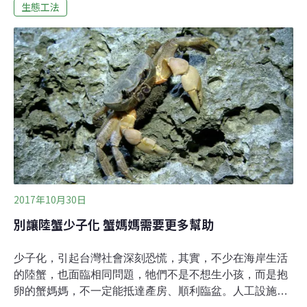
座椅眠床，被別人都拿去貼在牆上當壁飾，「家徒四壁」
生態工法
或許對這窘境是貼切的形容。水岸砌石除了少數還在水線
下的石縫可以塞進去利用，除了老師掉到水裡或許還可以
攀著石縫爬上來，除了石縫長出的植物還能提供水裡一點
食物遮蔭（但原本有吃不完的食物呢！），大部分就像壁
飾一樣，無濟於補償河岸原本多元的路徑孔道、茂密的植
生。而離水的石頭，也失去了原本對水域神奇的多元貢
獻。水裡的石頭有那麼厲害？！大小不一的溪石，是大小
不一的動物躲貓貓的基地。你若去抓過蝦一定看過，謹慎
的溪蝦們一有顧慮就往石縫退。大的、小的魚蝦蟹們，就
在這迷宮裡互相捕食躲藏沒有絕對輸贏，而保有多樣的生
物
2017年10月30日
別讓陸蟹少子化 蟹媽媽需要更多幫助
少子化，引起台灣社會深刻恐慌，其實，不少在海岸生活
的陸蟹，也面臨相同問題，牠們不是不想生小孩，而是抱
卵的蟹媽媽，不一定能抵達產房、順利臨盆。人工設施的