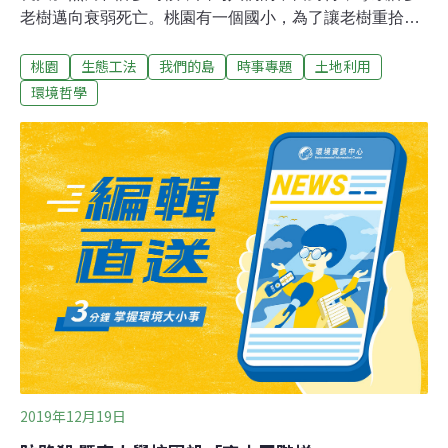
老樹邁向衰弱死亡。桃園有一個國小，為了讓老樹重拾健
康，開始一項史無前例的計畫……桃園市內柵國小有120
桃園
生態工法
我們的島
時事專題
土地利用
年的歷史，學校最資深的員工不是校長、老師，而是百歲
的樟樹和美麗的楓香群。2012年在中興大學園藝系副教授
環境哲學
劉東啟和環保人士林長茂的協助下，內柵國小開始進行樹
木健檢。健康狀況不良的老樹，很可能造成危險，內柵國
小師生與劉東啟合作，首先將樟樹的花台解構，用高壓水
柱鑽洞，讓樹的根系能夠呼吸。八年來，老師帶著學生陸
陸續續幫校園裡的老樟樹、鳳凰木等10多棵樹，做棲地改
善。但是當樟樹、鳳凰樹因為棲地改善重現生機，操場旁
的楓香群，卻依舊生長緩慢、缺乏朝氣。內柵國小教務主
任簡士寬說，楓香樹之所以長不好，是因為根系受到限
制，樹旁邊就是跑道，跑道旁的水溝，截斷了根系的生
長，而且跑道是不透水面，底下土壤缺少氧氣，不利
2019年12月19日