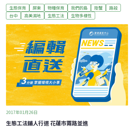
阻隔，車輛造成的路殺，成為陸蟹降海釋幼的終極挑戰，
生態保育
屏東
物種保育
我們的島
陸蟹
路殺
有一些人在想辦法…迎著月光灑落的光芒，有一股力量，
催促著陸蟹媽媽，往海邊走去。生命最美的時刻，發生在
台中
高美濕地
生態工法
生物多樣性
最美的夜晚。其實，這裡的陸蟹媽媽，要抵達海邊是很不
容易的。牠們的家被台26線公路劃開，想傳宗接代，不但
要穿越寬闊的四線車道、還要避開疾行車輛。海邊，對牠
們來說，很可能是永遠到不了的彼岸，路殺最嚴重的路
段，位在屏東墾丁香蕉灣。長期研究陸蟹的劉烘昌老師發
現，路殺比例，2003年為10％，2015年已經提高到
30％。陸蟹媽媽需要幫助，墾管處與公路總局合作，選在
陸蟹產卵的高峰期（6-9月的月圓時刻），在路殺熱點實施
交通管制，晚間六點到八點，封路十分鐘，開放十分鐘。
宣導組志工利用遊客車輛停下來的十分鐘，進
2017年01月26日
生態工法鋪人行道 花蓮市兩路並進