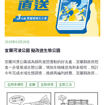
以南地區，台中南勢溪的新發現族群，成為最北端的棲
地，具有重要生態意義。 環保人士吳金樹熟悉南勢溪環
境，表示過去整條溪流都是自然河岸，後來經過施工，沿
岸修築水泥堤防，只剩現今施工的河段，還保留當初的自
2018年03月26日
宜蘭河濱公園 擬改造生態公園
宜蘭河濱公園成為縣民遊憩運動的好去處，宜蘭縣政府想
進一步發展成生態公園，增加生物棲息地和多樣性，預計
今年完成水域生態調查，後續再編列經費。宜蘭縣政府民
國70年起向中央申請在鐵路橋至中山橋宜蘭河段辦理河岸
生物多樣性
宜蘭
生態保育
生態工法
景觀公園美化，86年完成宜蘭河濱公園整體規劃，經過整
治後脫胎換骨，展現全新風貌；縣府表示，前縣長劉守成
任內開始治理宜蘭河高灘地，營造出優美環境，接下來朝
向生態公園方向邁進。工旅處規劃方向，在宜蘭河濱公園