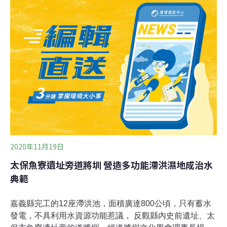
合作推環保標章，連居民與農友也加入，採取有機或友善
農業以降低環境污染。水保局南投分局表示，將著手台牛
坑溪后湖橋上游野溪整治，修繕避難池，另針對淺山生態
物種調查及水質監測等。因台灣白魚棲地環境營造事關生
態，水保局也與特生中心、清華大學、暨南國際大學通識
教育中心等專家學者、居民研商，整治工程會多採用自然
資材，以多孔隙、緩坡化的生態工法營造深潭、淺瀨、高
灘區等多樣性環境，減少未來土砂下移。
2020年11月19日
太保魚寮遺址旁道將圳 營造多功能滯洪濕地成治水
典範
嘉義縣完工的12座滯洪池，面積廣達800公頃，只有蓄水
發電，不具利用水資源功能惹議， 反觀縣內史前遺址、太