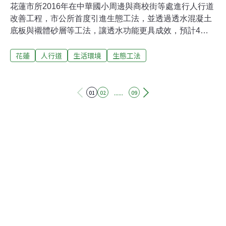
花蓮市所2016年在中華國小周邊與商校街等處進行人行道
改善工程，市公所首度引進生態工法，並透過透水混凝土
底板與襯體砂層等工法，讓透水功能更具成效，預計4月
完工。市長魏嘉賢25日會勘，當場灌水測試透水性，盼此
花蓮
人行道
生活環境
生態工法
工法未來用在所有的改善工程上，讓花蓮市朝向人本建設
與生態環保發展。中華國小通學步道施工範圍為校園周邊
人行步道，包括國盛四街、國民八街與國盛二街等，總計
533.8公尺。商校街人行步道改善工程施工範圍則從國聯五
......
01
02
09
路與商校街口，推進至麗格飯店旁鐵路涵洞，全長為
1179.15公尺。