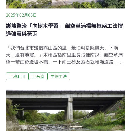
2025年02月06日
護坡整治「向樹木學習」 貓空草湳橋無框架工法撐
過強震與豪雨
「我們台北市幾個靠山區的里，最怕就是颱風天、下雨
天，還有地震。」木柵區指南里里長張佳南說。貓空草湳
橋一帶由於邊坡不穩、一下雨土砂及落石就堆滿道路。北
市府兩年前啟動邊坡保護工程，其中一塊坡地首次採用號
土地利用
土石流
生態工法
稱不用砍樹、不用水泥，對生態干擾更少的「無框架護坡
工法」，去（2024）年獲得北市府公共工程卓越獎。經歷
去（2024）年強震及多個颱風衝擊，缺少水泥保護的邊坡
是否安然無恙？與傳統工法相比，真的能復育更多植被
嗎？《環境資訊中心》專訪北市府大地工程處及專家，一
起解密新工法。貓空草湳橋附近車流大 邊坡頻崩塌阻礙交
通許多民眾喜歡假日到台北貓空喝茶健行，從指南路三段
駕車上山，總得經過草湳橋才能抵達熱鬧的商店街。不