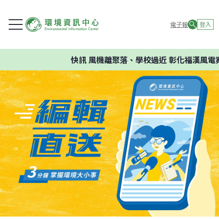
電子報
登入
快訊
風機離聚落、學校過近 彰化福漢風電案