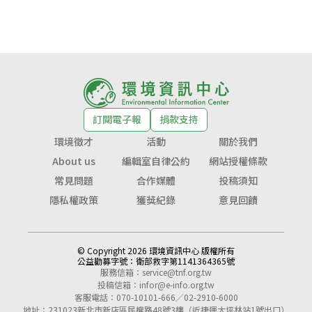
訂閱電子報
捐款支持
環境徵才
活動
關於我們
About us
編輯室自律公約
網站授權條款
常見問題
合作媒體
投稿須知
隱私權政策
獲獎紀錄
意見回饋
© Copyright 2026 環境資訊中心 版權所有
公益勸募字號：
衛部救字第1141364365號
服務信箱：
service@tnf.org.tw
投稿信箱：
infor@e-info.org.tw
客服電話：070-10101-666／02-2910-6000
地址：231023新北市新店區民權路48號3樓（近捷運大坪林站1號出口）