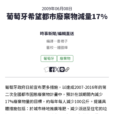
2009年06月08日
葡萄牙希望都市廢棄物減量17%
時事新聞
/
編輯直送
編譯
—
書橋子
審校
—
鍾國輝
葡萄牙
廢棄物
葡萄牙政府日前宣布更多措施，以達成2007-2016年的第
二次全國都市固態廢棄物計畫中，預計在該期間內減少
17%廢棄物量的目標，約每年每人減少100公斤。提議具
體措施包括：於城市綠地推廣堆肥、減少派送至住宅的垃