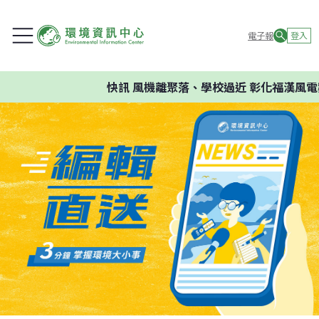
電子報
登入
快訊
風機離聚落、學校過近 彰化福漢風電