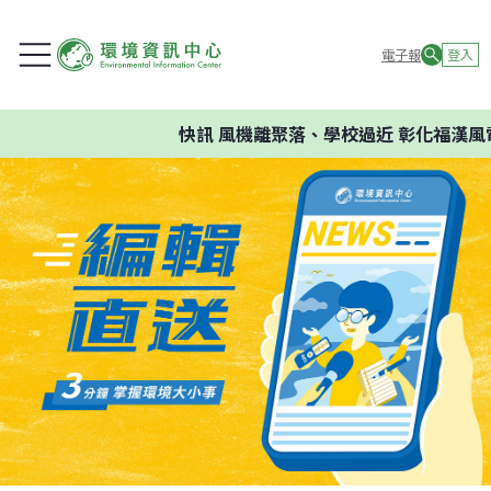
電子報
登入
快訊
風機離聚落、學校過近 彰化福漢風