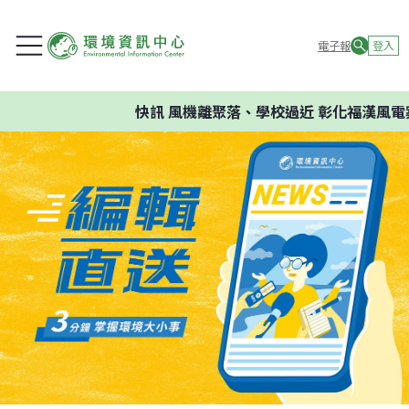
電子報
登入
快訊
風機離聚落、學校過近 彰化福漢風電