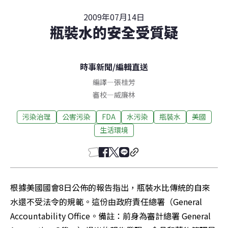
2009年07月14日
瓶裝水的安全受質疑
時事新聞
/
編輯直送
編譯
—
張桂芳
審校
—
威廉林
污染治理
公害污染
FDA
水污染
瓶裝水
美國
生活環境
根據美國國會8日公佈的報告指出，瓶裝水比傳統的自來
水還不受法令的規範。這份由政府責任總署（General 
Accountability Office。備註：前身為審計總署 General 