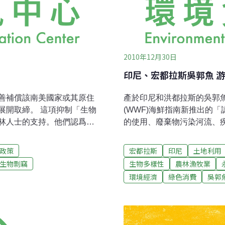
2010年12月30日
印尼、宏都拉斯吳郭魚 
善補償該南美國家或其原住
產於印尼和洪都拉斯的吳郭魚(
展開取締。 這項抑制「生物
(WWF)海鮮指南新推出的
林人士的支持。他們認爲企
的使用、廢棄物污染河流、
蛙所製成的醫藥等用品是不
業者規範不夠嚴謹等因素影
程，甚至任意抹煞某些有潛
魚評為「不永續」的海鮮。基
政策
宏都拉斯
印尼
土地利用
環境與再生自然資源所
Powell)博士說：「認證
生物剽竊
生物多樣性
農林漁牧業
Bruno Barbosa）表
些願意簽署並遵從永續生產
環境經濟
綠色消費
吳郭
使用原產於巴西的動植物卻不支
情況下，相關標準和管理的
（5900萬美元）的罰
發展有功的生產者給予獎勵
如藥品之類產品而沒有告知政
驅者，並購買印尼和洪都拉
款金額可能會上升。布魯諾
養殖魚類，印尼和洪都拉斯