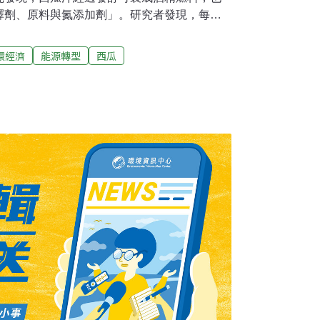
釋劑、原料與氮添加劑」。研究者發現，每公
產220公升的乙醇，儘管相較於其他生質作物，
但仍可為農民增加自用燃料或額外收入來源，
環經濟
能源轉型
西瓜
。