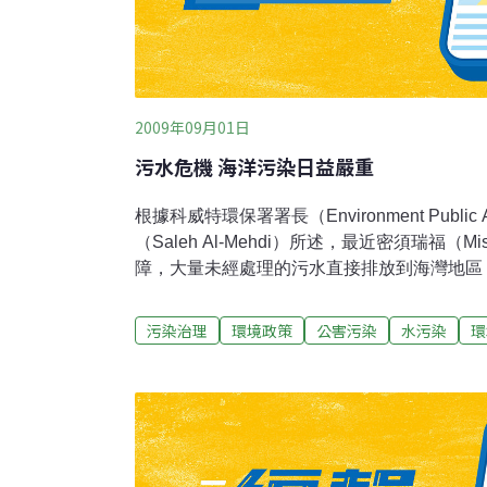
2009年09月01日
污水危機 海洋污染日益嚴重
根據科威特環保署署長（Environment Public Au
（Saleh Al-Mehdi）所述，最近密須瑞福（M
障，大量未經處理的污水直接排放到海灣地區
範圍劇增。這位環保署負責人在論及新地圖時
在説明哪些沿海水域可以放心地游泳和從事捕
污染治理
環境政策
公害污染
水污染
環
市民的健康被列爲禁區。