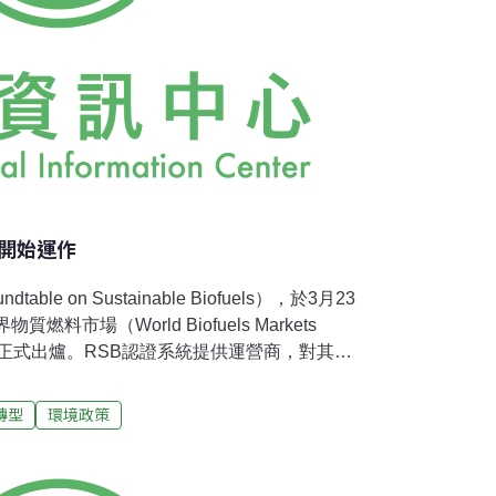
B開始運作
e on Sustainable Biofuels），於3月23
料市場（World Biofuels Markets
制度正式出爐。RSB認證系統提供運營商，對其原
追溯性所需之保障。該項全新的RSB系統有助
乎法規並順利獲得進入歐盟市場認證，及其他
轉型
環境政策
然保護聯盟（IUCN）經濟與環境治理小組的
 Marco Alvarez）表示:「RSB標準的誕生
質燃料生產者到煉油廠商、監管機構、民間社會