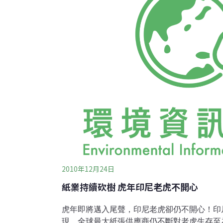
巴博薩還表示：「由於『打擊生物剽竊』為新
物多樣
2010年12月24日
紙業持續砍樹 虎年印尼老虎不開心
虎年即將邁入尾聲，印尼老虎卻仍不開心！印
現，全球最大紙張供應商仍不斷對老虎生存至