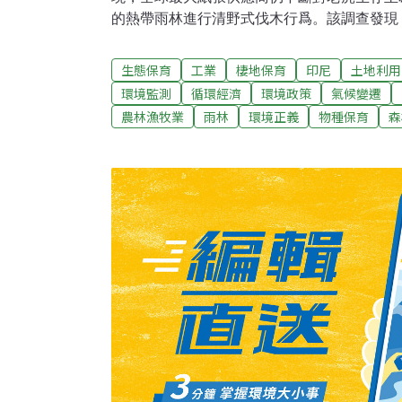
的熱帶雨林進行清野式伐木行爲。該調查發現，在Buk
成茂密林地中隸屬於亞洲紙業公司/金光集團(AP
取得選擇性伐木特許權。這些公司向政府取得
生態保育
工業
棲地保育
印尼
土地利用
工業林木砍伐設備的執照，有時甚至游走在法
環境監測
循環經濟
環境政策
氣候變遷
木和建置商業性林木砍伐設備合法化，進而破
農林漁牧業
雨林
環境正義
物種保育
森
物種的棲地。同時也違背當初公司不砍伐高價
團體Eyes on the Forest的Susanto Ku
的調查發現，該公司在沒有經過適切的專業評
情況下，僅在當地即造成了約 6萬公頃森林遭
「Bukit Tigapuluh林地