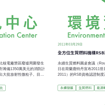
2011年03月29日
全方位生質燃料機構RS
比核電廠禁區廢墟周圍發生
永續生質燃料圓桌會議（Roundtabl
籌備1350萬美元的消防計
日在荷蘭鹿特丹宣布2011世界物質燃
出大批放射性微粒子。目前
2011）的RSB資格認證
（亦稱歐洲赤松）的針葉和
料和燃料來源的持續性和可
安全，一套自動偵測火災與
於協助這些運營商，步上合
比
永續發展
生質燃料
能源
自1992年以來車諾比事故6
受管制市場的軌道上。世界自
半徑18英里範圍内的禁區
主任胡安馬可阿爾瓦雷斯（Juan
)，先後發生過1000多次大火。如遇上一
歷經4 年，由來自農民和生