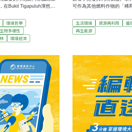
it Tigapuluh渾然天
可作為其他燃料作物的「稀
P/SMG)的數家造景公司已
頃8.4噸滯銷的西瓜約可生
許可，爾後轉換成允許設立
西瓜可產出的燃料量有限，
環境哲學
生活環境
資源再利用
循
律邊緣。此擧使得清野式伐
而非只有堆肥或廢棄的命運
生物多樣性
再生能源
壞了當地老虎家及其他瀕危
林
環境經濟
值林木的說法。任職於環保
rniawan表示：「根據我們過去6年來
估或是與利益相關者協商的
到砍伐殆盡的命運。」