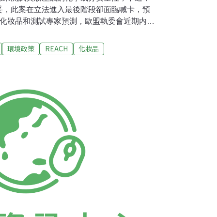
妥，此案在立法進入最後階段卻面臨喊卡，預
。化妝品和測試專家預測，歐盟執委會近期内將
年下達第三階段的歐洲化妝品指令。該指令一旦
的化妝品，都不得在歐洲銷售。不過，歐洲議
環境政策
REACH
化妝品
eil Parish）批美妝業者故意拖延開發替
來，美妝業者一旦談到發展替代動物試驗方案，
這次立法改善動物福利事件上再度重演。」歐
洲化妝品協會（Colipa）及歐洲化妝品原料
n for Cosmetic Ingredients ）──表示全面禁令
lipa的説法：「經頂尖科學家證實，儘管目前