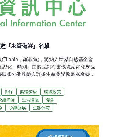
游進「永續海鮮」名單
Tilapia，羅非魚)，將納入世界自然基金會
「認證化」類別。由於受到有害環境諸如化學品
疾病和外泄風險與許多生產業界像是水產養殖
響，自然基金會推出的海鮮指南將一般的吳郭
金會全球海鮮部負責人馬克鮑威爾 (Mark
海洋
循環經濟
環境政策
化類別設立的目的為讓消費者有能力識別並支持那
永續海鮮
生活環境
糧食
最高標準的水產和養殖業者。」「儘管在某些
魚
永續發展
生態保育
機制仍在建立當中，但我們還是對致力於永續
。」「我們鼓勵客戶支持永續水產養殖界的先
斯產的吳郭魚。」吳郭魚是世界上第二大主要
為需求量極大的歐美市場的主要供應商。這兩