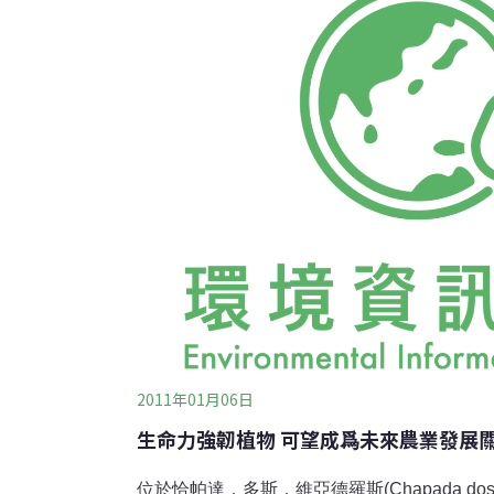
個毀滅性的或是像「樹冠」火（指地表火遇強
或低垂樹枝，燒至樹冠，並沿樹冠順風擴展。
能因此大面積地擴散開來；這樣的一場大火可
國。來自烏克蘭國立生命與環境科學大學、耶
2011年01月06日
生命力強韌植物 可望成爲未來農業發展
位於恰帕達．多斯．維亞德羅斯(Chapada dos 