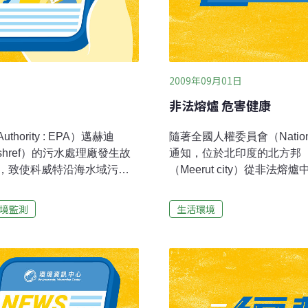
2009年09月01日
非法熔爐 危害健康
thority : EPA）邁赫迪
隨著全國人權委員會（National H
ishref）的污水處理廠發生故
通知，位於北印度的北方邦（Ut
，致使科威特沿海水域污染
（Meerut city）從非
發表了上述評論。該地圖旨
害人體健康。人權委員會官員
魚活動，哪些水域基於保障
日承認該事件對人體健康的
境監測
生活環境
露，委員會獲悉目前已成立