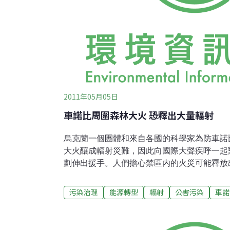
2011年05月05日
車諾比周圍森林大火 恐釋出大量輻射
烏克蘭一個團體和來自各國的科學家為防車諾
大火釀成輻射災難，因此向國際大聲疾呼一起對
劃伸出援手。人們擔心禁區内的火災可能釋放
爲止，這些微粒子大部分還被封存在蘇格蘭松
樹皮内。該團體表示，為確保車諾比森林管理
污染治理
能源轉型
輻射
公害污染
車諾
監控系統，以及新的消防和林業設備不可或缺。
年後，大量放射性污染物釋出到大氣中，電廠
(Chernobyl exclusion zone ，CEZ