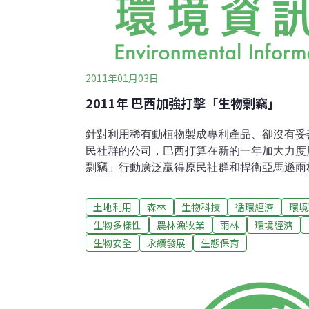
2011年01月03日
2011年 巴西加強打擊「生物剽竊」
針對利用稀有動植物製成專利產品、卻沒有妥
民社群的公司，巴西打算在新的一年加大力度
剽竊」行動廣泛贏得原民社群和捍衛亞馬遜雨
業獲利於用巴西特有植物、毒蛇或色彩艷麗青
公平的。但此擧同時也被批爲阻礙重要科研進
土地利用
森林
生物科技
循環經濟
環境
力開發有利於環境永續發展業務的企業。巴西
生物多樣性
農林漁牧業
雨林
環境經濟
（IBAMA）環境監督檢驗機構負責人布魯諾巴博薩（
生物安全
永續發展
生態保育
示：「巴西自2010年7月以來，針對被指控
付合理補償的公司，已開出總計100多萬雷亞爾
款」。2011年政府官員對利用當地物種生産
府的公司，按法例規定採取行動，這意味著罰