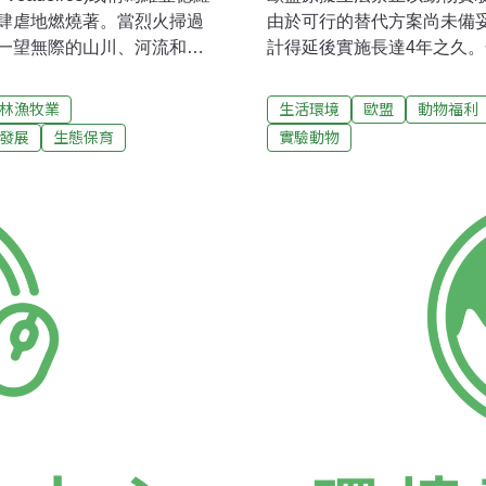
肆虐地燃燒著。當烈火掃過
由於可行的替代方案尚未備
一望無際的山川、河流和瀑
計得延後實施長達4年之久
一次出門再回來時，對「植被神奇
宣布無法按計畫，在2013
10年該地區發生的嚴重乾
實施後，所有做過動物實驗
林漁牧業
生活環境
歐盟
動物福利
數千起野火災害。科研人員希望
會動物福利小組召集人帕里什（N
發展
生態保育
實驗動物
夠提升農業適應氣候變化的
代方案的進度。 「長久以
進化演變的物種，成為未來
便一拖再拖。同樣的戲碼在
朵被視爲巴西衆多生態系中的
洲兩家最大的化妝品機構──歐
從問題變成解答」，巴西農
聯盟 （European Federatio
Felipe Ribeiro )説
很可能會延後。因為根據Co
已取得長足