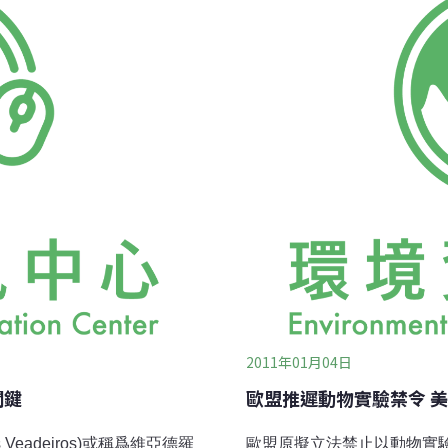
風或遇到針葉樹群、枯立木
和政府間組織等120多個機
）的情況，放射性核素有可
的結果。」RSB認證系統的
能將放射物質傳送遠至英
門，提供認證過程、使用許
魯大學與聯合
2011年01月04日
關鍵
歐盟推遲動物實驗禁令 
Veadeiros)或稱爲維亞德羅
歐盟原擬立法禁止以動物實