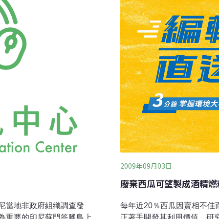
的舉措，而巴西擁有全球生
個國家的吳郭魚生產商，部分已
2009年09月03日
廢棄西瓜可望製成酒精燃
尼當地非政府組織調查發
每年近20％西瓜因賣相不
為重要的印尼蘇門答臘島上
正著手開發其利用價值。研