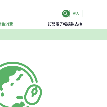
登入
綠色消費
訂閱電子報
捐款支持