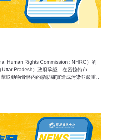
uman Rights Commission : NHRC）的
tar Pradesh）政府承認，在密拉特市
法熔爐中萃取動物骨骼内的脂肪確實造成污染並嚴重危
於本月28日表示，該邦的首席秘書長於8月25
影響，並表示將採取改善措施。據該官員透
24個團隊遏制非法熔爐萃取脂肪的行爲。