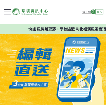
電子報
登入
快訊
風機離聚落、學校過近 彰化福漢風電案環