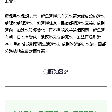
無實。 
環保局水保課表示，鯉魚潭畔只有天水蓮大飯店設施污水
處理槽處理污水，但潭畔住家、民宿都把污水直接排放到
潭內，加速水質優養化，再不重視改善這個問題，鯉魚潭
有朝一日也會變成一池既髒又臭的死水，無法再吸引遊
客。 縣府曾規劃要把生活污水排放到附近的排水溝，因部
分路線地主反對而作罷。 
