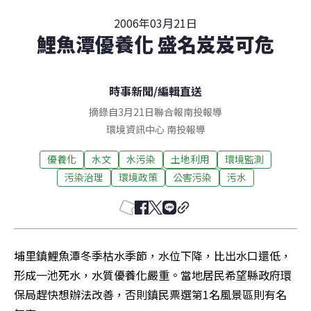
2006年03月21日
鯉魚潭優養化 盛名岌岌可危
時事新聞
/
編輯直送
摘錄自3月21日聯合報南投報導
環境資訊中心
南投
報導
優養化
水文
水污染
土地利用
環境監測
污染治理
環境政策
公害污染
污水
埔里鎮鯉魚潭冬季枯水季節，水位下降，比出水口還低，
形成一池死水，水質優養化嚴重。當地居民希望縣政府環
保局趕快想辦法改善，否則鎮民票選第1名風景區則有名