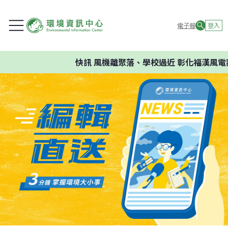
電子報
登入
快訊
風機離聚落、學校過近 彰化福漢風電