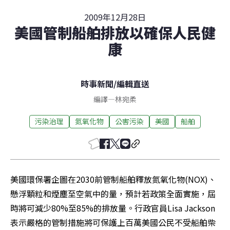
2009年12月28日
美國管制船舶排放以確保人民健
康
時事新聞
/
編輯直送
編譯
—
林宛柔
污染治理
氮氧化物
公害污染
美國
船舶
美國環保署企圖在2030前管制船舶釋放氮氧化物(NOX)、
懸浮顆粒和煙塵至空氣中的量，預計若政策全面實施，屆
時將可減少80%至85%的排放量。行政官員Lisa Jackson
表示嚴格的管制措施將可保護上百萬美國公民不受船舶柴