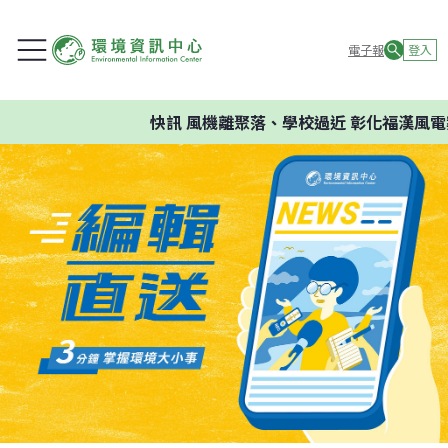
電子報
登入
快訊
風機離聚落、學校過近 彰化福漢風電