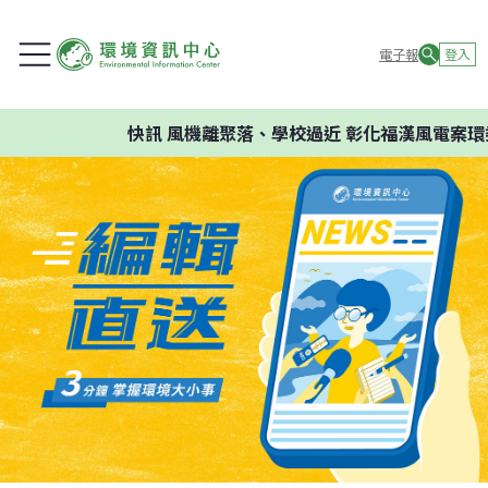
電子報
登入
快訊
風機離聚落、學校過近 彰化福漢風電案環