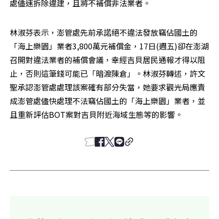
處儘速拆除違建，且將不補償非法業者。
林淑芬表示，澎管處先前承諾絕不違法發放竊佔國土的
「海上樂園」業者3,800萬元補償金，17日(週五)卻在澎湖
召開對違法業者的補償會議，幸經吉貝居民通報才得以阻
止，否則這筆錢可能已「暗渡陳倉」。林淑芬轉述，許文
聖承認澎管處處理該案確有部分失當，她要求觀光局應責
成澎管處儘快處理不法竊佔國土的「海上樂園」業者，並
且重新評估BOT案對吉貝附近海域生態等的影響。