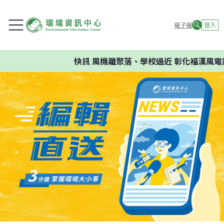
電子報
登入
快訊
風機離聚落、學校過近 彰化福漢風電