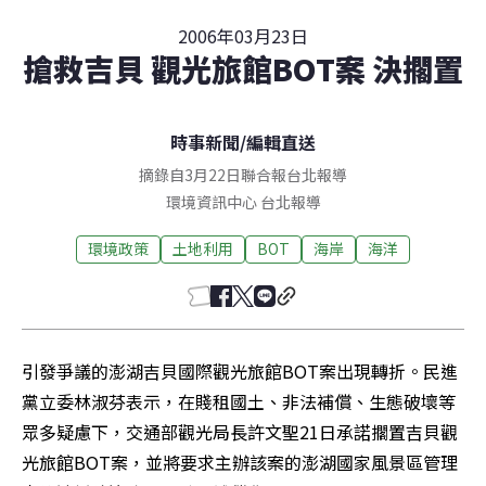
2006年03月23日
搶救吉貝 觀光旅館BOT案 決擱置
時事新聞
/
編輯直送
摘錄自3月22日聯合報台北報導
環境資訊中心
台北
報導
環境政策
土地利用
BOT
海岸
海洋
引發爭議的澎湖吉貝國際觀光旅館BOT案出現轉折。民進
黨立委林淑芬表示，在賤租國土、非法補償、生態破壞等
眾多疑慮下，交通部觀光局長許文聖21日承諾擱置吉貝觀
光旅館BOT案，並將要求主辦該案的澎湖國家風景區管理