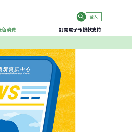
登入
綠色消費
訂閱電子報
捐款支持