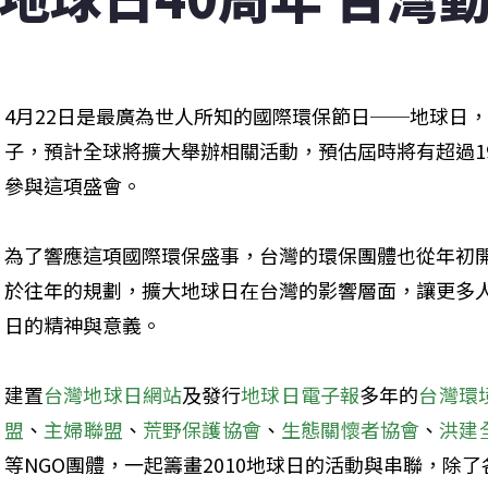
4月22日是最廣為世人所知的國際環保節日──地球日，今
子，預計全球將擴大舉辦相關活動，預估屆時將有超過190
參與這項盛會。

為了響應這項國際環保盛事，台灣的環保團體也從年初
於往年的規劃，擴大地球日在台灣的影響層面，讓更多
日的精神與意義。

建置
台灣地球日網站
及發行
地球日電子報
多年的
台灣環
盟
、
主婦聯盟
、
荒野保護協會
、
生態關懷者協會
、
洪建
等NGO團體，一起籌畫2010地球日的活動與串聯，除