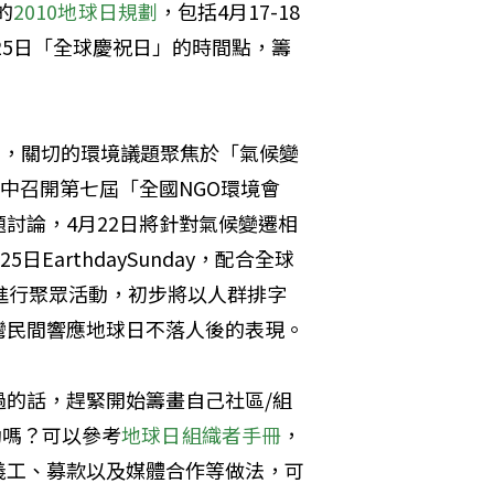
的
2010地球日規劃
，包括4月17-18
25日「全球慶祝日」的時間點，籌
ation)，關切的環境議題聚焦於「氣候變
中召開第七屆「全國NGO環境會
討論，4月22日將針對氣候變遷相
EarthdaySunday，配合全球
進行聚眾活動，初步將以人群排字
灣民間響應地球日不落人後的表現。
的話，趕緊開始籌畫自己社區/組
動嗎？可以參考
地球日組織者手冊
，
義工、募款以及媒體合作等做法，可