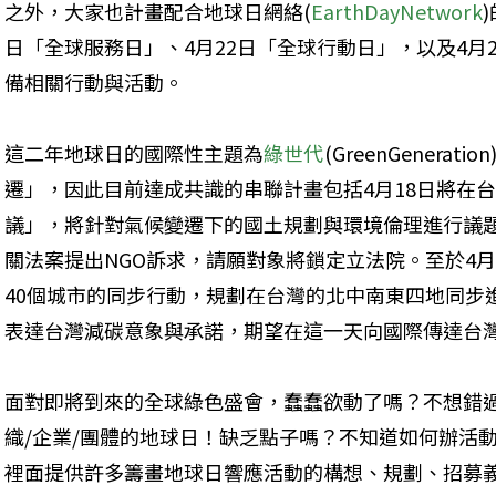
之外，大家也計畫配合地球日網絡(
EarthDayNetwork
)
日「全球服務日」、4月22日「全球行動日」，以及4月
備相關行動與活動。
這二年地球日的國際性主題為
綠世代
(GreenGener
遷」，因此目前達成共識的串聯計畫包括4月18日將在台
議」，將針對氣候變遷下的國土規劃與環境倫理進行議題
關法案提出NGO訴求，請願對象將鎖定立法院。至於4月25日
40個城市的同步行動，規劃在台灣的北中南東四地同步
表達台灣減碳意象與承諾，期望在這一天向國際傳達台
面對即將到來的全球綠色盛會，蠢蠢欲動了嗎？不想錯過
織/企業/團體的地球日！缺乏點子嗎？不知道如何辦活
裡面提供許多籌畫地球日響應活動的構想、規劃、招募