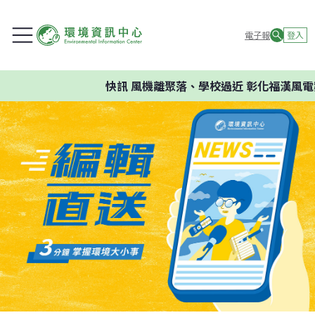
電子報
登入
快訊
風機離聚落、學校過近 彰化福漢風電