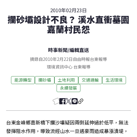
2010年02月23日
攔砂壩設計不良？ 溪水直衝墓園
嘉蘭村民怨
時事新聞
/
編輯直送
摘錄自2010年2月22日自由時報台東報導
環境資訊中心
台東
報導
能源轉型
攔砂壩
土地利用
交通運輸
生活環境
永續發展
台東金峰鄉嘉新橋下攔沙壩疑因兩側延伸過於低平，無法
發揮阻水作用，導致流經山水一旦遇豪雨造成暴漲潰堤，