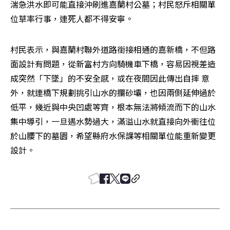
湍急洪水即可能直接沖刷進嘉蘭村公墓；村民怒斥相關單
位草率行事，連死人都不得安寧。
村民表示，與嘉蘭村聯外道路銜接相通的嘉新橋，不但路
面設計有問題，從新富村方向騎機車下橋，容易因視差造
成突然「下墜」的不安全感，或在夜間因此傳出自摔 意
外，就連橋下規劃挑引山水的攔砂壩，也因兩側延伸過於
低平，幾近與中央凹處等齊，根本無法將傾流而下的山水
集中導引，一旦遇水勢過大，滿溢山水就直接向外衝往位
於山腰下的墓園，希望縣府水保課等相關單位能重新變更
設計。