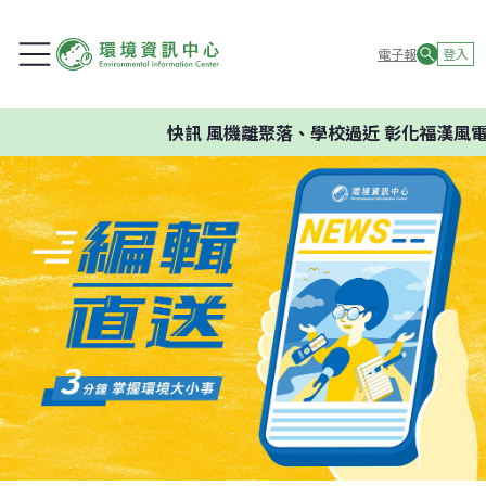
電子報
登入
快訊
風機離聚落、學校過近 彰化福漢風電