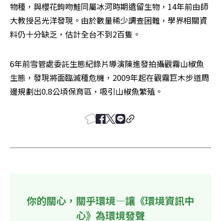
物種，與櫻花鉤吻鮭同屬冰河時期遺留生物，14年前由師
大教授呂光洋發現。由於數量稀少調查困難，學界相關資
料仍十分缺乏，估計全台不到2百隻。
6年前雪管處委託生態紀錄片導演陳進發拍攝觀霧山椒魚
生態，發現將面臨滅種危機，2009年起在觀霧巨木步道周
邊規劃出0.8公頃保育區，吸引山椒魚繁殖。
你的關心，關乎環境—讓《環境資訊中
心》為環境發聲