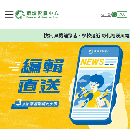
電子報
登入
快訊
風機離聚落、學校過近 彰化福漢風電