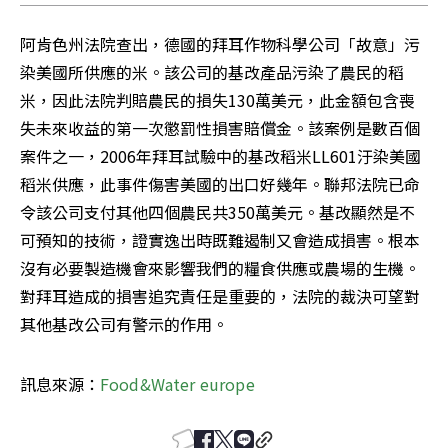
阿肯色州法院查出，德國的拜耳作物科學公司「故意」污
染美國所供應的米。該公司的基改產品污染了農民的稻
米，因此法院判賠農民的損失130萬美元，此金額包含喪
失未來收益的第一次懲罰性損害賠償金。該案例是數百個
案件之一，2006年拜耳試驗中的基改稻米LL601汙染美國
稻米供應，此事件傷害美國的出口好幾年。聯邦法院已命
令該公司支付其他四個農民共350萬美元。基改顯然是不
可預知的技術，證實逸出時既難遏制又會造成損害。根本
沒有必要製造機會來影響我們的糧食供應或農場的生機。
對拜耳造成的損害追究責任是重要的，法院的裁決可望對
其他基改公司有警示的作用。
訊息來源：
Food&Water europe