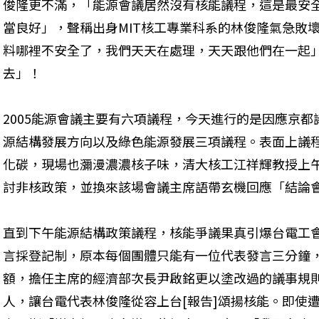
俊隆更不滿，「能源會議居然沒有核能議程，這是最安
當良好」，聲稱出身MIT核工專業科系的林俊隆氣急敗
料哪裡不安全了，我們天天在處理，天天跟他們在一起
去」！
2005能源會議主要有六項議程，今天進行的是因應京
源結構發展方向以及綠色能源發展三項議程。表面上議
化碳，現場也瀰漫濃濃核子味，清大核工江祥輝教授上
討非核政策，並換來該場會議主席語帶玄機回應「結論
直到下午能源結構政策議程，核能爭議果真引爆台電工
言採登記制，原本每個團體只能有一位代表發言三分鐘
額，擔任主席的經濟部次長尹啟銘更以塗改過的議事規
人，讓台電代表林俊隆從容上台[報告]頌揚核能。即使