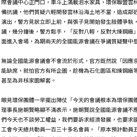
際會議中心正門口，車斗上滿載泡水家具，環保聯盟雲
備抗議，他們質疑六輕開發雲林沿海土地不當，造成鄰
演出，警方見狀立即上前，與張子見開始發生肢體爭執
議，幾分鐘後，警方鬆手，「反對八輕，反對大煉鋼廠
面進入會場，為期兩天的全國能源會議在爭議質疑聲中
無論全國能源會議會不會流於形式，官方既然說「因應
能缺席，就怕官方有所企圖，趁機為石化園區和煉鋼廠
甚至為非核家園解套。
眼見環保團體一早擺出陣仗「今天的會議根本為環保團
理事長施朝賢略顯不滿表示，施朝賢說全國能源會議不
們今天也不談勞工權益，我們要訴求經濟發展，也要求
工會今天總共動員一百三十多名會員。「原本預計動員