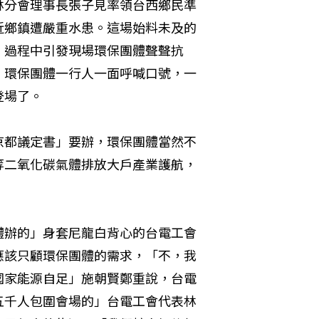
林分會理事長張子見率領台西鄉民準
近鄉鎮遭嚴重水患。這場始料未及的
，過程中引發現場環保團體聲聲抗
」環保團體一行人一面呼喊口號，一
登場了。
京都議定書」要辦，環保團體當然不
等二氧化碳氣體排放大戶產業護航，
體辦的」身套尼龍白背心的台電工會
應該只顧環保團體的需求，「不，我
國家能源自足」施朝賢鄭重說，台電
五千人包圍會場的」台電工會代表林