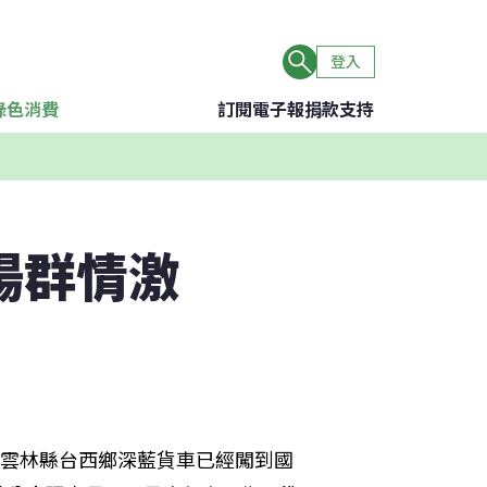
登入
綠色消費
訂閱電子報
捐款支持
場群情激
自雲林縣台西鄉深藍貨車已經闖到國