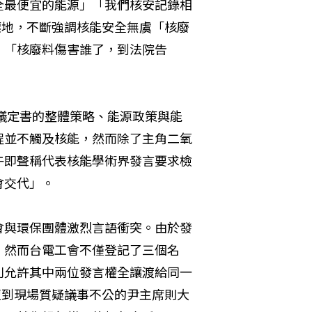
全最便宜的能源」「我們核安記錄相
壞地，不斷強調核能安全無虞「核廢
」「核廢料傷害誰了，到法院告
都議定書的整體策略、能源政策與能
程並不觸及核能，然而除了主角二氧
午即聲稱代表核能學術界發言要求檢
會交代」。
會與環保團體激烈言語衝突。由於發
，然而台電工會不僅登記了三個名
則允許其中兩位發言權全讓渡給同一
遭到現場質疑議事不公的尹主席則大