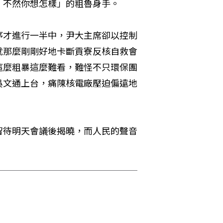
，不然你想怎樣」的粗魯身手。
序才進行一半中，尹大主席卻以控制
就那麼剛剛好地卡斷貢寮反核自救會
這麼粗暴這麼難看，難怪不只環保團
吳文通上台，痛陳核電廠壓迫偏遠地
留待明天會議後揭曉，而人民的聲音