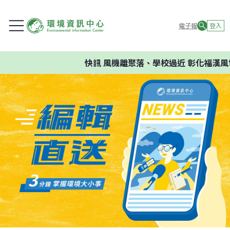
電子報
登入
快訊
風機離聚落、學校過近 彰化福漢風