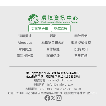
訂閱電子報
捐款支持
環境徵才
活動
關於我們
About us
編輯室自律公約
網站授權條款
常見問題
合作媒體
投稿須知
隱私權政策
獲獎紀錄
意見回饋
© Copyright 2026 環境資訊中心 版權所有
公益勸募字號：
衛部救字第1141364365號
服務信箱：
service@tnf.org.tw
投稿信箱：
infor@e-info.org.tw
客服電話：070-10101-666／02-2910-6000
地址：231023新北市新店區民權路48號3樓（近捷運大坪林站1號出口）