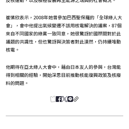
反核運動，以及積極發展再生能源之瑞典的社會概況。
崔愫欣表示，2008年她曾參加巴西聖保羅的「全球綠人大
會」，會中他提出氣候變遷不該用核電解決的議案，87個
來自不同國家的綠黨一致同意，她很驚訝於國際間對於此
議題的共識性，但也驚訝與決策者對此漠然，仍持續堆動
核電。
他期待在亞太綠人大會中，藉由日本友人的參與，台灣能
得到相關的經驗，開始深思目前推動核能復興政策及核廢
料的問題。