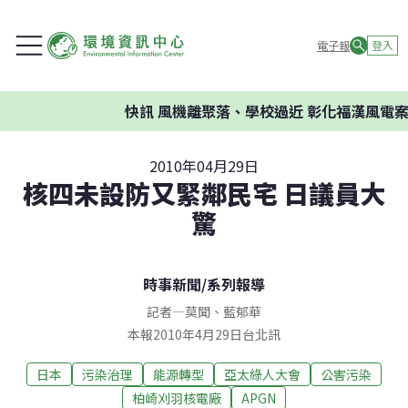
電子報
登入
快訊
風機離聚落、學校過近 彰化福漢風電案環委
2010年04月29日
核四未設防又緊鄰民宅 日議員大
驚
時事新聞
/
系列報導
記者
—
莫聞
、
藍郁華
本報2010年4月29日台北訊
日本
污染治理
能源轉型
亞太綠人大會
公害污染
柏崎刈羽核電廠
APGN