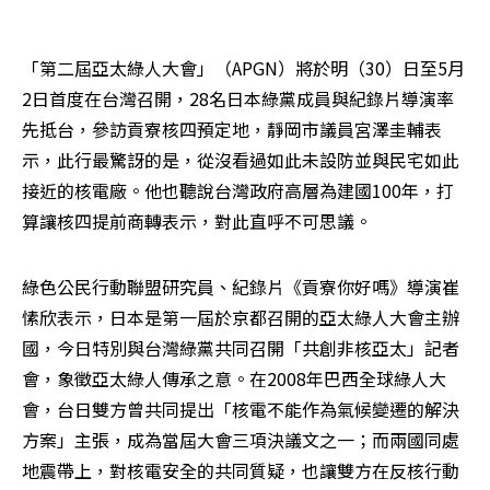
「第二屆亞太綠人大會」（APGN）將於明（30）日至5月
2日首度在台灣召開，28名日本綠黨成員與紀錄片導演率
先抵台，參訪貢寮核四預定地，靜岡市議員宮澤圭輔表
示，此行最驚訝的是，從沒看過如此未設防並與民宅如此
接近的核電廠。他也聽說台灣政府高層為建國100年，打
算讓核四提前商轉表示，對此直呼不可思議。
綠色公民行動聯盟研究員、紀錄片《貢寮你好嗎》導演崔
愫欣表示，日本是第一屆於京都召開的亞太綠人大會主辦
國，今日特別與台灣綠黨共同召開「共創非核亞太」記者
會，象徵亞太綠人傳承之意。在2008年巴西全球綠人大
會，台日雙方曾共同提出「核電不能作為氣候變遷的解決
方案」主張，成為當屆大會三項決議文之一；而兩國同處
地震帶上，對核電安全的共同質疑，也讓雙方在反核行動