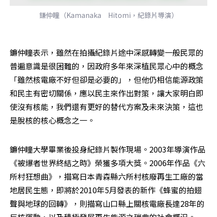
鎌仲瞳（Kamanaka　Hitomi，紀錄片導演）
鐮仲瞳表示，雖然在拍攝紀錄片途中深感轉變一般民眾的
普遍意識是很困難的，因政府多年來深植民眾心中的概念
「雖然核電廠不好但卻是必要的」，但他仍相信能源政策
和民主有密切關係，應以民主來作出對策，讓大家明白即
使沒有核能，我們還有更好的替代方案及未來決策，這也
是脫核的核心概念之一。
鐮仲瞳大學畢業後投身紀錄片製作現場。2003年導演作品
《被爆者世界終結之時》榮獲多項大獎。2006年作品《六
所村狂想曲》，描寫日本青森縣六所村核廢再生工廠的當
地居民生態，即將於2010年5月發表的新作《蜂蜜的拍翅
聲與地球的回轉》，則描寫山口縣上關核電廠長達28年的