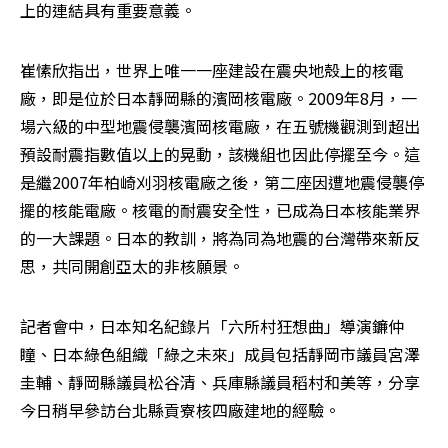
上的連結具有重要意義。
崔愫欣指出，世界上唯一一座建設在震央地殼上的核電
廠，即是位於日本靜岡縣的濱岡核電廠。2009年8月，一
場六級的中型地震侵襲濱岡核電廠，在五號機觀測到超出
預設耐震指數值以上的晃動，該機組也因此停擺至今。這
是繼2007年柏崎刈羽核電廠之後，第二座因遭地震侵襲停
擺的核能電廠。核電的耐震安全性，已成為日本核能業界
的一大課題。日本的教訓，將為同為地震的台灣帶來新反
思，共同開創亞太的非核願景。
記者會中，日本知名紀錄片「六所村狂想曲」導演鐮仲
瞳、日本綠色組織「綠之未來」成員包括靜岡市議員宮澤
圭輔、靜岡縣議員松谷清、兵庫縣議員稻村和美等，分享
今日稍早參訪台北縣貢寮核四廠建地的經驗。