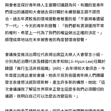
與會者並探討青年綠人主要關切議題為何，有趣的是青年
們提出的議題和大會過去探討關於永續發展主題不謀而
合。過去年資較長的環境運動者著重的是「不要將毒遺留
下一代」，今天的青年則發聲：「我們都有資源運用平等
的權利，希望上一代為了我們的權益做出正確的決定。」
順理成章地站在未來被害者的角度替環境發聲。
會議後並推派出兩位代表將出席亞太綠人大會發言小組，
分別為尼泊爾代表及韓國代表李知鉉(Ji-Hyun Lee)任職於
韓國「推行生活非核組織」(ARI)，去年得知大會訊息，今
年首度出席此會前會議。她表示見到各國青年綠人們踴躍
發言表達想法感到很新鮮，產生許多新的構想，她說:「這
次會議讓我了解這世界原來正發生這麼多我們必須關切的
議題，我明白自己可以怎麼去改變這些。」
綠黨中執委王鐘銘也表示，因亞太地區地理歷史環境背景