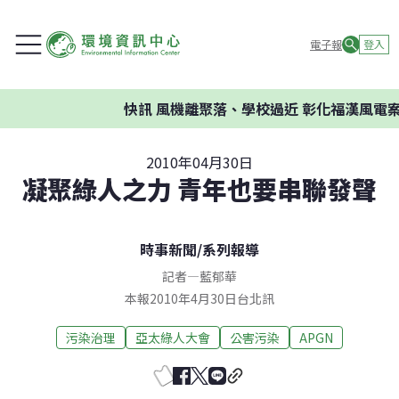
電子報
登入
快訊
風機離聚落、學校過近 彰化福漢風電案環
2010年04月30日
凝聚綠人之力 青年也要串聯發聲
時事新聞
/
系列報導
記者
—
藍郁華
本報2010年4月30日台北訊
污染治理
亞太綠人大會
公害污染
APGN