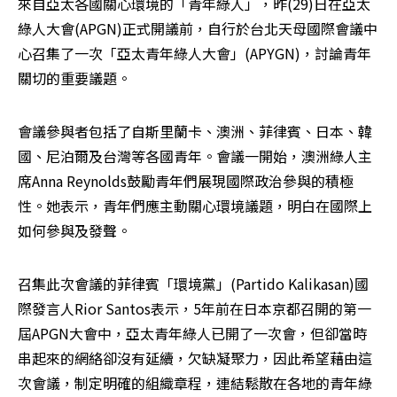
來自亞太各國關心環境的「青年綠人」，昨(29)日在亞太
綠人大會(APGN)正式開議前，自行於台北天母國際會議中
心召集了一次「亞太青年綠人大會」(APYGN)，討論青年
關切的重要議題。
會議參與者包括了自斯里蘭卡、澳洲、菲律賓、日本、韓
國、尼泊爾及台灣等各國青年。會議一開始，澳洲綠人主
席Anna Reynolds鼓勵青年們展現國際政治參與的積極
性。她表示，青年們應主動關心環境議題，明白在國際上
如何參與及發聲。
召集此次會議的菲律賓「環境黨」(Partido Kalikasan)國
際發言人Rior Santos表示，5年前在日本京都召開的第一
屆APGN大會中，亞太青年綠人已開了一次會，但卻當時
串起來的網絡卻沒有延續，欠缺凝聚力，因此希望藉由這
次會議，制定明確的組織章程，連結鬆散在各地的青年綠