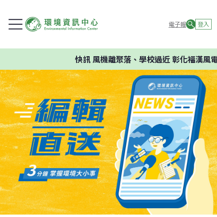
電子報
登入
快訊
風機離聚落、學校過近 彰化福漢風電