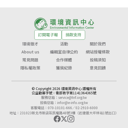
訂閱電子報
捐款支持
環境徵才
活動
關於我們
About us
編輯室自律公約
網站授權條款
常見問題
合作媒體
投稿須知
隱私權政策
獲獎紀錄
意見回饋
© Copyright 2026 環境資訊中心 版權所有
公益勸募字號：
衛部救字第1141364365號
服務信箱：
service@tnf.org.tw
投稿信箱：
infor@e-info.org.tw
客服電話：070-10101-666／02-2910-6000
地址：231023新北市新店區民權路48號3樓（近捷運大坪林站1號出口）