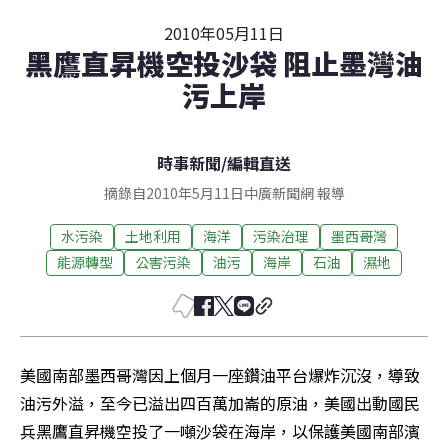
2010年05月11日
黑鷹直昇機空投沙袋 阻止墨灣油
污上岸
時事新聞
/
編輯直送
摘錄自2010年5月11日中廣新聞網 報導
水污染
土地利用
海洋
污染治理
墨西哥灣
能源轉型
公害污染
油污
海岸
石油
濕地
美國南部墨西哥灣因上個月一座鑽油平台爆炸沉沒，導致
油污外溢，至今已溢出四百萬加崙的原油，美國出動國民
兵黑鷹直昇機空投了一噸沙袋在海岸，以保護美國南部濱