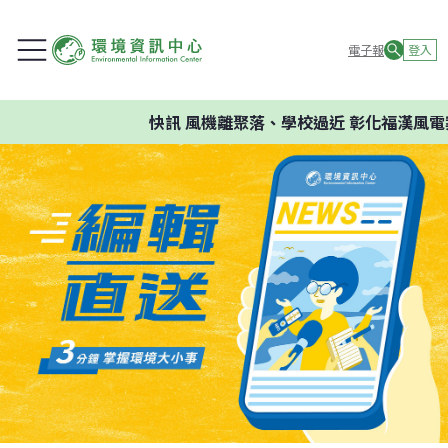
電子報
登入
快訊
風機離聚落、學校過近 彰化福漢風電