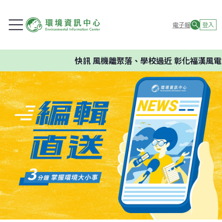
電子報
登入
快訊
風機離聚落、學校過近 彰化福漢風電