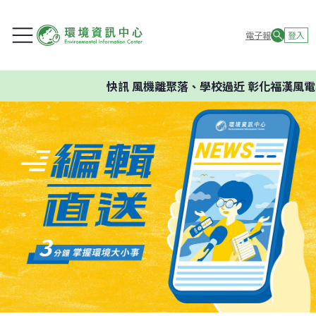
電子報
登入
快訊
風機離聚落、學校過近 彰化福漢風電