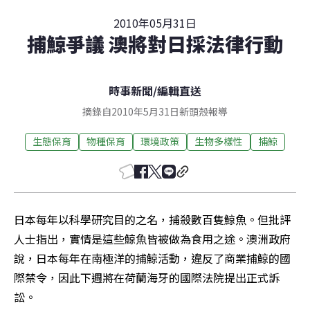
2010年05月31日
捕鯨爭議 澳將對日採法律行動
時事新聞
/
編輯直送
摘錄自2010年5月31日新頭殼報導
生態保育
物種保育
環境政策
生物多樣性
捕鯨
日本每年以科學研究目的之名，捕殺數百隻鯨魚。但批評
人士指出，實情是這些鯨魚皆被做為食用之途。澳洲政府
說，日本每年在南極洋的捕鯨活動，違反了商業捕鯨的國
際禁令，因此下週將在荷蘭海牙的國際法院提出正式訴
訟。