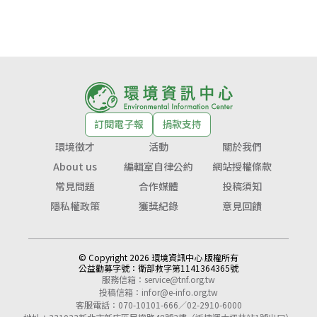
訂閱電子報
捐款支持
環境徵才
活動
關於我們
About us
編輯室自律公約
網站授權條款
常見問題
合作媒體
投稿須知
隱私權政策
獲獎紀錄
意見回饋
© Copyright 2026 環境資訊中心 版權所有
公益勸募字號：
衛部救字第1141364365號
服務信箱：
service@tnf.org.tw
投稿信箱：
infor@e-info.org.tw
客服電話：070-10101-666／02-2910-6000