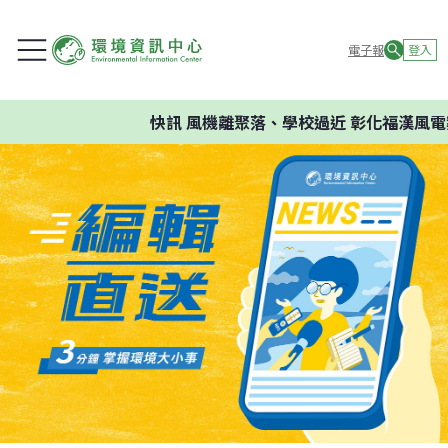
電子報
登入
快訊
風機離聚落、學校過近 彰化福漢風電