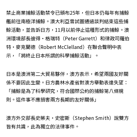
禁止商業捕鯨活動禁令已頒布25年，但日本仍每年有捕鯨
艦前往南極洋捕鯨。澳大利亞曾試圖通過談判結束這些捕
鯨活動，並告訴日方，11月以前停止這種形式的捕鯨。澳
洲環境部長彼得‧格瑞特（Peter Garrett）和律政司羅伯
特‧麥克蘭德（Robert McClelland）在聯合聲明中表
示，「將終止日本所謂的科學捕鯨活動」。
日本是澳洲第二大貿易夥伴，澳方表示，希望兩國友好關
係不要因此生變。日方農林水產省對澳方舉動表達失望：
「捕鯨是為了科學研究，符合國際公約的捕鯨第八條規
則。這件事不應損害兩方長期的友好關係」
澳方外交部長史蒂夫‧史密斯（Stephen Smith）說雙方
皆有共識，此為獨立的法律事件。