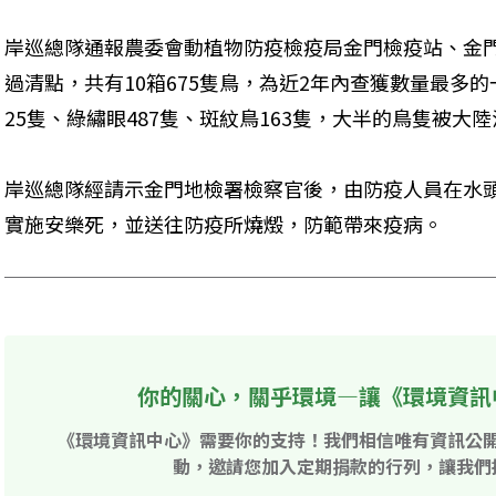
岸巡總隊通報農委會動植物防疫檢疫局金門檢疫站、金
過清點，共有10箱675隻鳥，為近2年內查獲數量最多
25隻、綠繡眼487隻、斑紋鳥163隻，大半的鳥隻被大
岸巡總隊經請示金門地檢署檢察官後，由防疫人員在水
實施安樂死，並送往防疫所燒燬，防範帶來疫病。
你的關心，關乎環境—讓《環境資訊
《環境資訊中心》需要你的支持！我們相信唯有資訊公
動，邀請您加入定期捐款的行列，讓我們