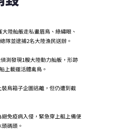
獲大陸舢舨走私畫眉鳥、綠繡眼、
巡總隊並逮捕2名大陸漁民送辦。
達偵測發現1艘大陸動力舢舨，形跡
現船上載運活體禽鳥。
上裝鳥箱子企圖逃離，但仍遭到截
為避免疫病入侵，緊急穿上艇上備便
水頭碼頭。