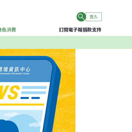
登入
綠色消費
訂閱電子報
捐款支持