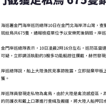
海巡署金門海岸巡防總隊10日在金門北海岸洋山灣，查
斑紋鳥共675隻，通報檢疫單位予以安樂死後銷毀。岸
金門岸巡總隊表示，10日凌晨2時16分左右，巡防區雷
可疑，立即調派執勤的3艘多功能艇趕往攔截，赫然發
岸巡總隊說，船上大陸漁民見事跡敗露，立即拋棄甲板
獲。
岸巡隊員發現走私物為禽鳥，由於大陸是禽流感疫區，
的防護衣和戴上口罩進行查緝及搬運，將大陸人船押回