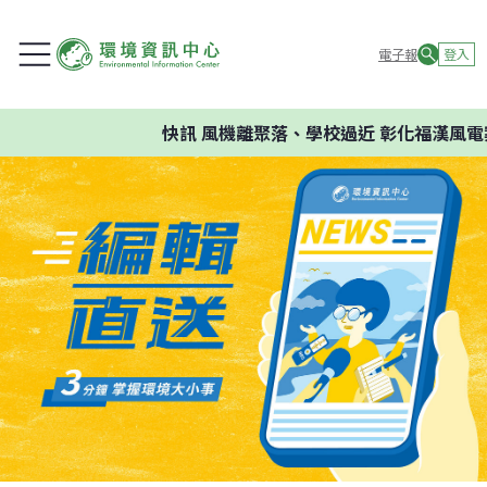
電子報
登入
快訊
風機離聚落、學校過近 彰化福漢風電