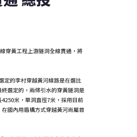
中線穿黃工程上游隧洞全線貫通，將
程選定的李村穿越黃河線路是在選比
最終選定的，兩條引水的穿黃隧洞是
250米，單洞直徑7米，採用目前
，在國內用盾構方式穿越黃河尚屬首