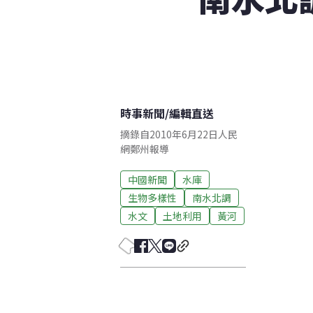
時事新聞
/
編輯直送
摘錄自2010年6月22日人民
網鄭州報導
中國新聞
水庫
生物多樣性
南水北調
水文
土地利用
黃河