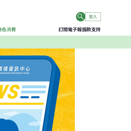
登入
綠色消費
訂閱電子報
捐款支持