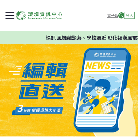
電子報
登入
快訊
風機離聚落、學校過近 彰化福漢風電