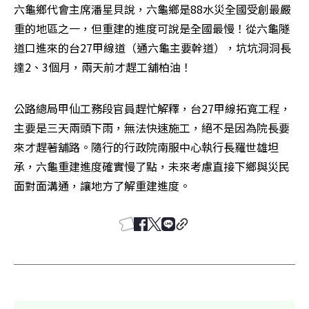
六龜鄉代會主席潘星貝說，六龜鄉是88水災全國受創最嚴
重的地區之一，但重建的進度可說是全國最慢！從六龜隧
道口進來的台27甲線道（通六龜主要幹道），坑坑洞洞長
達2、3個月，兩天前才趕工舖柏油！
公路總局甲仙工務段官員趕忙解釋，台27甲線拓寬工程，
主要是三天兩頭下雨，無法快速施工，絕不是因為院長要
來才趕著舖路。隨行的行政院南服中心執行長羅世雄坦
承，六龜重建進度確實慢了點，未來考慮直接下鄉與災民
面對面溝通，讓地方了解重建進度。