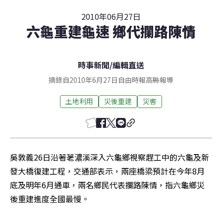
2010年06月27日
六龜重建龜速 鄉代攔路陳情
時事新聞
/
編輯直送
摘錄自2010年6月27日自由時報高縣報導
土地利用
災後重建
災害
吳敦義26日沿著荖濃溪深入六龜鄉視察趕工中的六龜及新
發大橋復建工程，交通部表示，兩座橋梁預計在今年8月
底及明年6月通車，兩名鄉民代表攔路陳情，指六龜鄉災
後重建進度全國最慢。