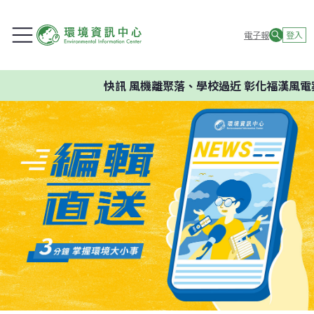
電子報
登入
快訊
風機離聚落、學校過近 彰化福漢風電