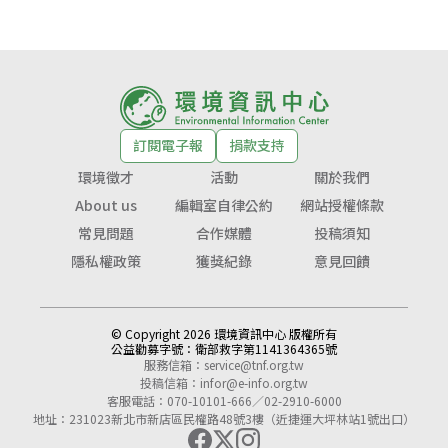
訂閱電子報
捐款支持
環境徵才
活動
關於我們
About us
編輯室自律公約
網站授權條款
常見問題
合作媒體
投稿須知
隱私權政策
獲獎紀錄
意見回饋
© Copyright 2026 環境資訊中心 版權所有
公益勸募字號：
衛部救字第1141364365號
服務信箱：
service@tnf.org.tw
投稿信箱：
infor@e-info.org.tw
客服電話：070-10101-666／02-2910-6000
地址：231023新北市新店區民權路48號3樓（近捷運大坪林站1號出口）