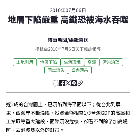
2010年07月06日
地層下陷嚴重 高鐵恐被海水吞噬
時事新聞
/
編輯直送
摘錄自2010年7月6日天下雜誌報導
土地利用
地層下陷
生活環境
高鐵
污染治理
國土流失
公害污染
近2成的台灣國土，已沉陷到海平面以下；從台北到屏
東，西海岸不斷淪陷，投資金額相當1/3台灣GDP的高鐵和
工業區等重大建設，面臨沉沒危機，卻看不到除了加高堤
防、丟消波塊以外的對策。