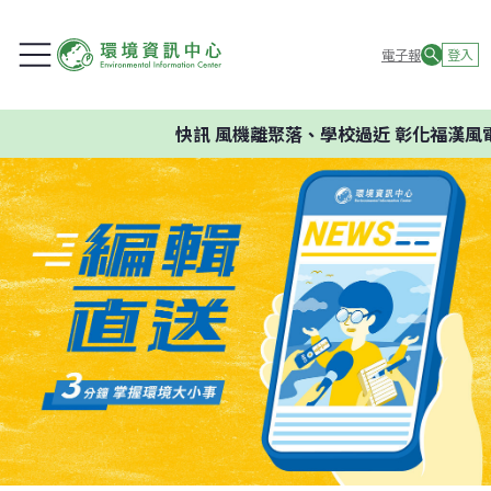
電子報
登入
快訊
風機離聚落、學校過近 彰化福漢風電