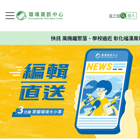
電子報
登入
快訊
風機離聚落、學校過近 彰化福漢風