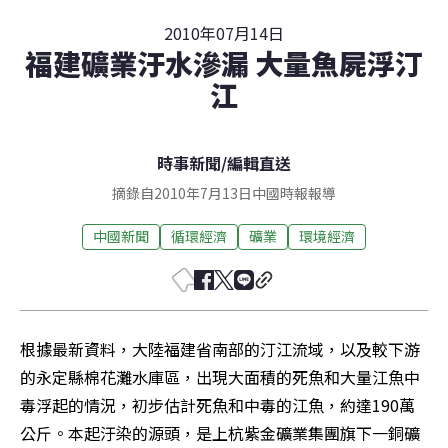
2010年07月14日
福建礦業汙水滲漏 大量魚屍浮汀
江
時事新聞
/
編輯直送
摘錄自2010年7月13日中國時報報導
中國新聞
循環經濟
礦業
環境經濟
根據最新資料，大陸福建省南部的汀江流域，以及較下游
的永定縣棉花灘水庫區，出現大面積的死魚和大量江魚中
毒浮起的情況，初步估計死魚和中毒的江魚，約達190萬
公斤。本起汙染的源頭，是上杭紫金礦業集團旗下一銅礦