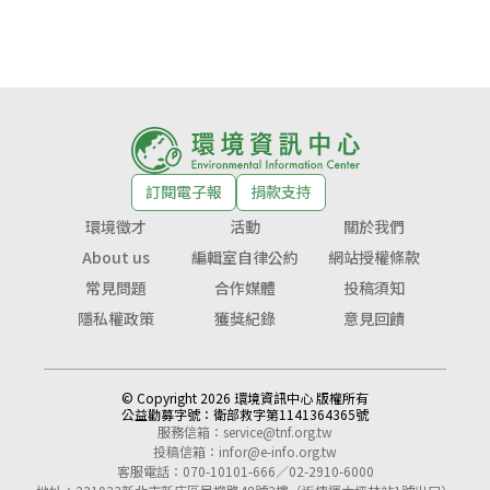
訂閱電子報
捐款支持
環境徵才
活動
關於我們
About us
編輯室自律公約
網站授權條款
常見問題
合作媒體
投稿須知
隱私權政策
獲獎紀錄
意見回饋
© Copyright 2026 環境資訊中心 版權所有
公益勸募字號：
衛部救字第1141364365號
服務信箱：
service@tnf.org.tw
投稿信箱：
infor@e-info.org.tw
客服電話：070-10101-666／02-2910-6000