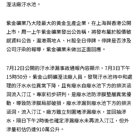
溼法廠汙水池。
紫金礦業乃大陸最大的黃金生產企業，在上海與香港公開
上市，周一上午紫金礦業發出公告稱，將發布屬於股價敏
感資料公告，滬港兩地Ａ、Ｈ股全日停牌。停牌是否涉及
公司汙染的報導，紫金礦業未做出正面回應。
7月12日公開的汙水滲漏事故通報內容顯示，7月3日下午
15時50分，紫金山銅礦溼法廠人員，發現汙水池待中和處
理的汙水水位異常下降，且有廢水自廢水池下方的排洪涵
洞流入汀江。專家初步研判，是廢水池防滲膜墊層異常擾
動，導致防滲膜局部破損，廢水滲漏到廢水池下方的排洪
涵洞，流入汀江。廠方雖立刻圍堵滲漏廢水，並回抽滲
水，隔日下午2時後也確定滲漏廢水未再流入汀江，但外
滲量初估仍達910萬公升。