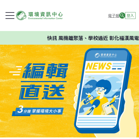
電子報
登入
快訊
風機離聚落、學校過近 彰化福漢風電