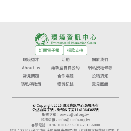
訂閱電子報
捐款支持
環境徵才
活動
關於我們
About us
編輯室自律公約
網站授權條款
常見問題
合作媒體
投稿須知
隱私權政策
獲獎紀錄
意見回饋
© Copyright 2026 環境資訊中心 版權所有
公益勸募字號：
衛部救字第1141364365號
服務信箱：
service@tnf.org.tw
投稿信箱：
infor@e-info.org.tw
客服電話：070-10101-666／02-2910-6000
地址：231023新北市新店區民權路48號3樓（近捷運大坪林站1號出口）