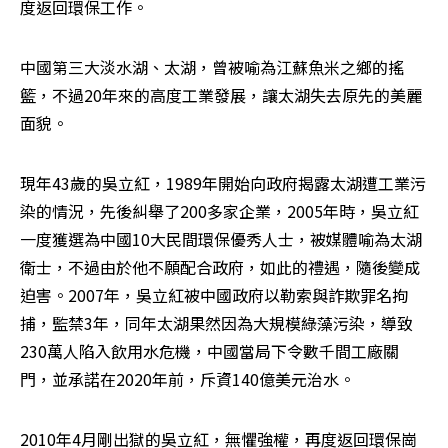
度返回環保工作。
中國第三大淡水湖、太湖，曾被喻為江蘇魚米之鄉的搖
籃，不過20年來的高度工業發展，讓太湖失去原先的美麗
面貌。
現年43歲的吳立紅，1989年開始向政府揭露太湖遭工業污
染的情況，先後糾舉了200多家企業，2005年時，吳立紅
一度獲選為中國10大民間環保優秀人士，被媒體喻為太湖
衛士，不過由於他不願配合政府，如此的禮遇，隨後變成
迫害。2007年，吳立紅被中國政府以勒索與詐欺罪名拘
捕，監禁3年，同年太湖果然因為大規模綠藻污染，導致
230萬人陷入飲用水危機，中國當局下令數千間工廠關
門，並承諾在2020年前，斥資140億美元治水。
2010年4月剛出獄的吳立紅，無懼強權，再度返回環保崗