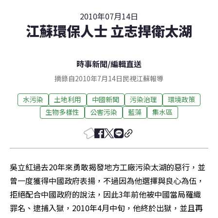
2010年07月14日
江蘇環保人士 立志捍衛太湖
時事新聞
/
編輯直送
摘錄自2010年7月14日民視江蘇報導
水污染
土地利用
中國新聞
污染治理
環境政策
生物多樣性
公害污染
藍藻
集水區
吳立紅過去20年來勇敢揭發地方工廠污染太湖的惡行，並
曾一度獲得中國政府表揚，不過因為他選擇與良心為伍，
拒絕配合中國政府的說法，因此3年前他被中國當局羅織
罪名、逮捕入獄，2010年4月中旬，他終於出獄，並且再