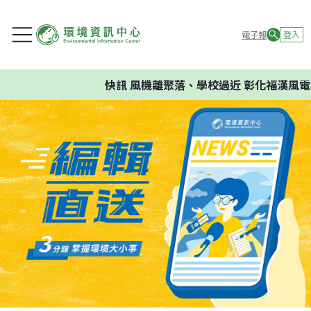
電子報
登入
快訊
風機離聚落、學校過近 彰化福漢風電