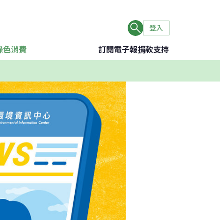
登入
綠色消費
訂閱電子報
捐款支持