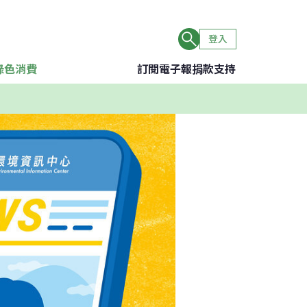
登入
綠色消費
訂閱電子報
捐款支持