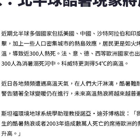
近期北半球多個國家包括美國、中國、沙特阿拉伯和印
擊，加上一些人口密集城市的熱島效應，居民更是如火
溫，導致近300人熱死。法、意、德、西等歐洲國家也
300人為消暑溺死河中。科威特更測得54℃的高溫。
近日各地頻頻遭遇高溫天氣，在人們大汗淋漓，酷暑難
警告隨著全球變暖仍在進行，未來高溫熱浪將越來越普
斯坦福環境地球系統學助理教授諾亞·迪芬博格說：「
生的酷暑熱浪或者2003年造成數萬人死亡的席捲歐洲的
升高。」