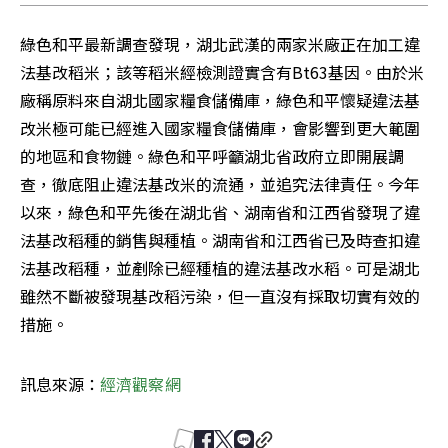
綠色和平最新調查發現，湖北武漢的兩家米廠正在加工違
法基改稻米；該等稻米經檢測證實含有Bt63基因。由於米
廠稱原料來自湖北國家糧食儲備庫，綠色和平懷疑違法基
改米極可能已經進入國家糧食儲備庫，會影響到更大範圍
的地區和食物鏈。綠色和平呼籲湖北省政府立即開展調
查，徹底阻止違法基改米的流通，並追究法律責任。今年
以來，綠色和平先後在湖北省、湖南省和江西省發現了違
法基改稻種的銷售與種植。湖南省和江西省已及時查扣違
法基改稻種，並剷除已經種植的違法基改水稻。可是湖北
雖然不斷被發現基改稻污染，但一直沒有採取切實有效的
措施。 
訊息來源：
經濟觀察網