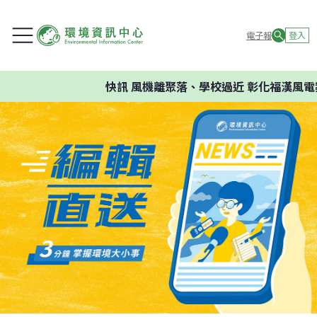
電子報
登入
快訊
風機離聚落、學校過近 彰化福漢風電