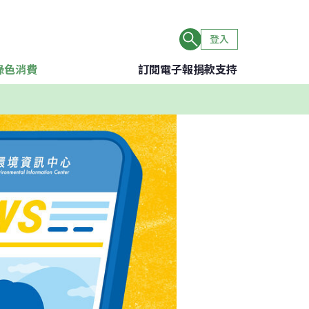
登入
綠色消費
訂閱電子報
捐款支持