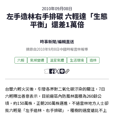
2010年09月08日
左手造林右手排碳 六輕達「生態
平衡」還差1萬倍
時事新聞
/
編輯直送
摘錄自2010年9月8日中國時報雲林報導
六輕
氣候變遷
溫室氣體
生活環境
造林
台塑六輕火災後，引發各界對二氧化碳汙染的關注，7日
六輕釋出善意表示，目前廠區內防風林面積為260餘公
頃，約150萬株，正朝200萬株邁進，不過雲林地方人士卻
批六輕是「左手造林、右手排碳」，種樹的速度遠比不上