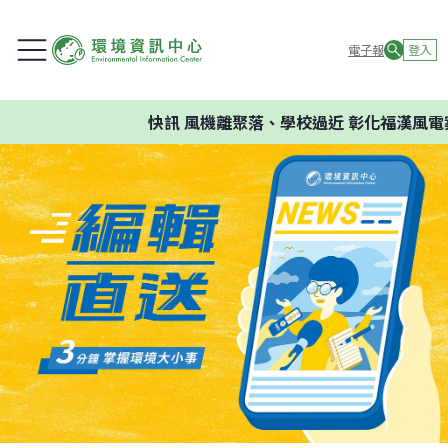
電子報
登入
快訊
風機離聚落、學校過近 彰化福漢風電