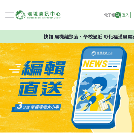
電子報
登入
快訊
風機離聚落、學校過近 彰化福漢風電