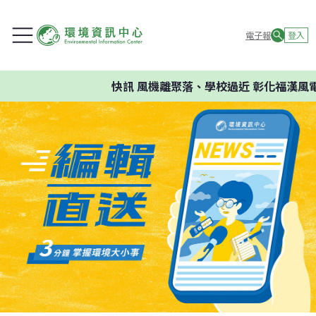
電子報
登入
快訊
風機離聚落、學校過近 彰化福漢風電