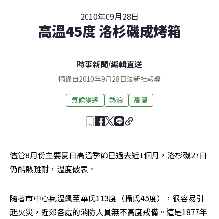
2010年09月28日
高溫45度 洛杉磯成烤箱
時事新聞
/
編輯直送
摘錄自2010年9月28日法新社報導
氣候變遷
熱浪
高溫
儘管8月份主要夏日高溫季節已過去近1個月，洛杉磯27日
仍酷熱難耐，溫度破表。
隨著市中心氣溫飆至華氏113度（攝氏45度），很容易引
起火災，近郊各處的消防人員無不高度戒備。這是1877年