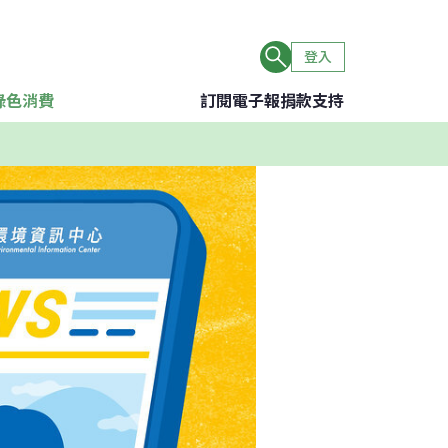
登入
綠色消費
訂閱電子報
捐款支持