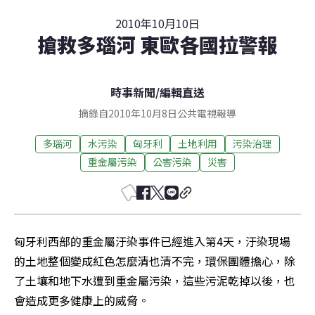
2010年10月10日
搶救多瑙河 東歐各國拉警報
時事新聞
/
編輯直送
摘錄自2010年10月8日公共電視報導
多瑙河
水污染
匈牙利
土地利用
污染治理
重金屬污染
公害污染
災害
匈牙利西部的重金屬汙染事件已經進入第4天，汙染現場
的土地整個變成紅色怎麼清也清不完，環保團體擔心，除
了土壤和地下水遭到重金屬污染，這些污泥乾掉以後，也
會造成更多健康上的威脅。