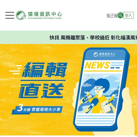
電子報
登入
快訊
風機離聚落、學校過近 彰化福漢風