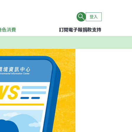
登入
綠色消費
訂閱電子報
捐款支持