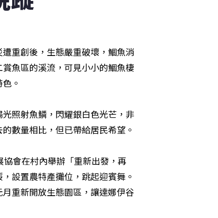
災遭重創後，生態嚴重破壞，鯝魚消
二賞魚區的溪流，可見小小的鯝魚棲
特色。
陽光照射魚鱗，閃耀銀白色光芒，非
去的數量相比，但已帶給居民希望。
展協會在村內舉辦「重新出發，再
餒，設置農特產攤位，跳起迎賓舞。
元月重新開放生態園區，讓達娜伊谷