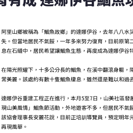
阿里山鄉被稱為「鯝魚故鄉」的達娜伊谷，去年八八水
失。但當地居民不氣餒，一年多來努力復育，目前原第
息在石縫中，居民希望讓鯝魚生態，再度成為達娜伊谷
在陽光照耀下，十多公分長的鯝魚，在溪中翻滾身軀，
常美麗。該處約有數十隻鯝魚棲息，雖然還是難以和過
達娜伊谷重建工程正在進行，本月5至7日，山美社區發
現山美風情」鯝魚節活動，外地遊客不多，但居民不氣
該協會理事長安麗花說，目前正培訓導覽員，預定明年
再現風華。