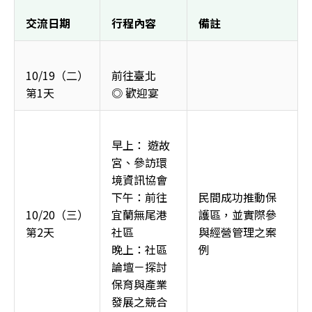
交流日期
行程內容
備註
10/19（二）
前往臺北
第1天
◎ 歡迎宴
早上： 遊故
宮、參訪環
境資訊協會
下午：前往
民間成功推動保
10/20（三）
宜蘭無尾港
護區，並實際參
第2天
社區
與經營管理之案
晚上：社區
例
論壇－探討
保育與產業
發展之競合