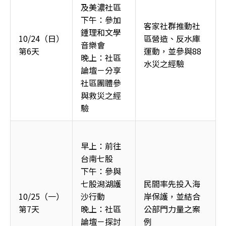
及美濃社區
下午：參加
客家社群推動社
鍾理和文學
10/24（日）
區營造、反水庫
音樂會
第6天
運動，並參與88
晚上：社區
水災之經驗
論壇－分享
社區團體參
與救災之經
驗
早上：前往
台南七股
下午：參與
七股潟湖護
民間率先投入海
10/25（一）
沙行動
岸保護，並結合
第7天
晚上：社區
公部門力量之案
論壇－探討
例