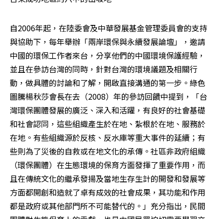
自2006年起，在陸委會及中華發展基金管理委員會的支持
與協助下，每年舉辦「兩岸環保與永續發展論壇」，邀請
中國的環保工作者來台，分享他們的中國環境保護經驗，
並且在參訪台灣的同時，針對台灣的環境議題及相關行
動，做具體的討論和了解，開啟直接溝通的第一步。綠色
圖騰楊秋莎會長在去（2008）年的參訪回饋中提到，「台
灣環保團體發展的廣泛、深入和活躍，有良好的社會基礎
和社會認同，這些組織產生於在地、紮根於在地、服務於
在地。有些組織源於反核、反水庫等重大事件的延續；有
些則為了災後的自救或在地文化的承傳。社區非政府組織
（環保團體）在生態環境的保育方面發揮了重要作用，而
且在傳統文化的繼承發揚及當地生存生計的開發和發展等
方面都開創和造就了卓有成效的社會成果，其功能和作用
都是政府或其他部門所不可能替代的。」充分指出，民間