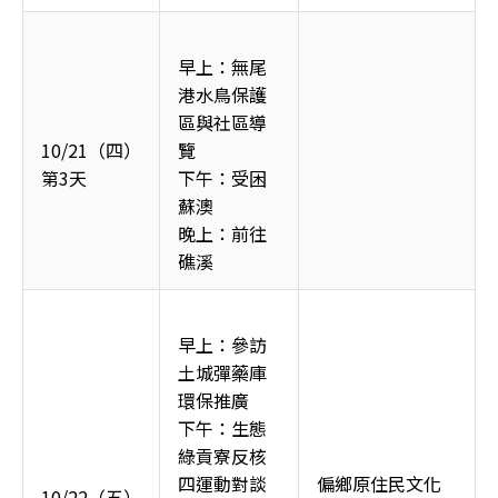
早上：無尾
港水鳥保護
區與社區導
10/21（四）
覽
第3天
下午：受困
蘇澳
晚上：前往
礁溪
早上：參訪
土城彈藥庫
環保推廣
下午：生態
綠貢寮反核
四運動對談
偏鄉原住民文化
10/22（五）