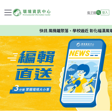
電子報
登入
快訊
風機離聚落、學校過近 彰化福漢風電