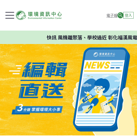
電子報
登入
快訊
風機離聚落、學校過近 彰化福漢風電