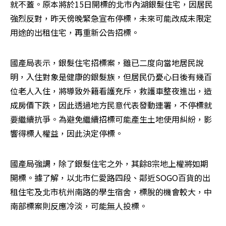
就不蓋。原本將於15日開標的北市內湖銀髮住宅，因居民
強烈反對，昨天傍晚緊急宣布停標，未來可能改成未限定
用途的出租住宅，再重新公告招標。
國產局表示，銀髮住宅招標案，雖已二度向當地居民說
明，入住對象是健康的銀髮族，但居民仍憂心日後有幾百
位老人入住，將導致外籍看護充斥，救護車整夜進出，造
成房價下跌，因此透過地方民意代表發動連署，不停標就
要繼續抗爭。為避免繼續招標可能產生土地使用糾紛，影
響得標人權益，因此決定停標。
國產局強調，除了銀髮住宅之外，其餘8宗地上權將如期
開標。據了解，以北市仁愛路四段、鄰近SOGO百貨的出
租住宅及北市杭州南路的學生宿舍，標脫的機會較大，中
南部標案則反應冷淡，可能無人投標。