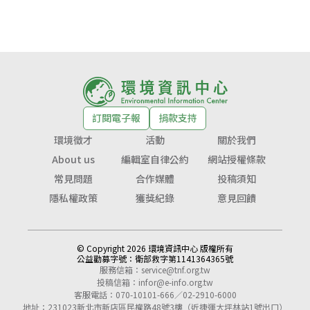
訂閱電子報
捐款支持
環境徵才
活動
關於我們
About us
編輯室自律公約
網站授權條款
常見問題
合作媒體
投稿須知
隱私權政策
獲獎紀錄
意見回饋
© Copyright 2026 環境資訊中心 版權所有
公益勸募字號：
衛部救字第1141364365號
服務信箱：
service@tnf.org.tw
投稿信箱：
infor@e-info.org.tw
客服電話：070-10101-666／02-2910-6000
地址：231023新北市新店區民權路48號3樓（近捷運大坪林站1號出口）